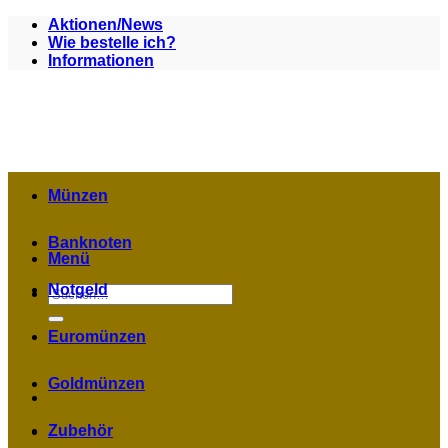
Zum
Aktionen/News
Inhalt
Wie bestelle ich?
springen
Informationen
Münzen
Banknoten
Menü
Notgeld
Suchen
nach:
Euromünzen
Goldmünzen
Zubehör