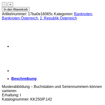
Österr.Nationalbank
-
In den Warenkorb
20
Artikelnummer:
17ba0e16065c
Kategorien:
Banknoten
,
Schilling
Banknoten Österreich
,
2. Republik Österreich
1967,
Vs.Carl
Ritter
.v.
Ghega,
Rs.
Bahnviadukt
Semmeringbahn,
(KK250/P.142)
Erh.
I
Menge
Beschreibung
Musterabbildung – Buchstaben und Seriennummern können
variieren
Erhaltung: I
Katalognummer: KK250/P.142