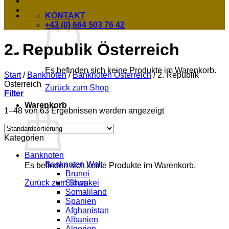
KONTAKT
+43 (0) 664 503 76 42
2. Republik Österreich
Es befinden sich keine Produkte im Warenkorb.
Start
/
Banknoten
/
Banknoten Österreich
/
2. Republik
Österreich
Zurück zum Shop
Filter
Warenkorb
1–48 von 63 Ergebnissen werden angezeigt
Kategorien
Banknoten
Banknoten Welt
Es befinden sich keine Produkte im Warenkorb.
Brunei
Slowakei
Zurück zum Shop
Somaliland
Spanien
Afghanistan
Albanien
Algerien