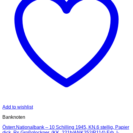
Add to wishlist
Banknoten
Österr.Nationalbank – 10 Schilling 1945, KN.6 stellig, Papier
dick, Rs.Großglockner, (KK. 221b/ANK252/P114) Erh. I-