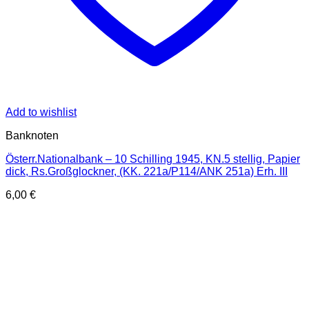
Add to wishlist
Banknoten
Österr.Nationalbank – 10 Schilling 1945, KN.5 stellig, Papier
dick, Rs.Großglockner, (KK. 221a/P114/ANK 251a) Erh. III
6,00
€