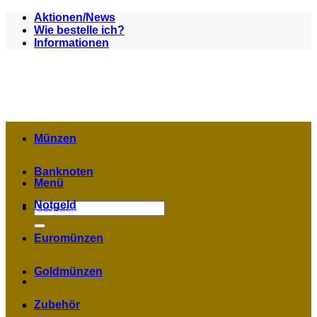
Zum
Aktionen/News
Inhalt
Wie bestelle ich?
springen
Informationen
Münzen
Banknoten
Menü
Notgeld
Suchen
nach:
Euromünzen
Goldmünzen
Zubehör