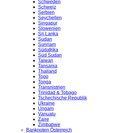
Schweden
Schweiz
Serbien
Seychellen
Singapur
Slowenien
Sri Lanka
Sudan
Surinam
Südafrika
Süd Sudan
Taiwan
Tansania
Thailand
Togo
Tonga
Transnistrien
Trinidad & Tobago
Tschechische Republik
Ukraine
Ungarn
Vanuatu
Zaire
Zimbabwe
Banknoten Österreich