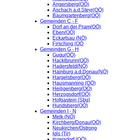
Angersberg(OÖ)
Aschach a.d.Steyr(OÖ)
Baumgartenberg(OÖ)
Gemeinden C - F
Dorf an der Pram(OÖ)
Eben(OÖ)
Eckartsau (NÖ)
Firsching (OÖ
Gemeinden G - H
Gugu(OÖ)
Hacklbrunn(OÖ)
Hadersfeld(NÖ)
Hainburg a.d.Donau(NÖ)
Hargelsberg(OÖ)
Hausmanning (OÖ)
Heiligenberg(OÖ)
Herzogsdorf(OÖ)
Hofgastein (Sbg)
Hundsberg(OÖ)
Gemeinden I - N
Melk (NÖ)
Kirchberg/Donau(OÖ)
Neukirchen/Ostrong
Igls (Tir)
Inzersdorf (OÖ)