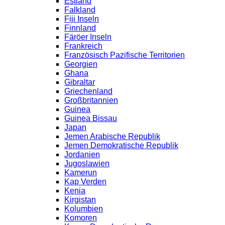
Estland
Falkland
Fiji Inseln
Finnland
Färöer Inseln
Frankreich
Französisch Pazifische Territorien
Georgien
Ghana
Gibraltar
Griechenland
Großbritannien
Guinea
Guinea Bissau
Japan
Jemen Arabische Republik
Jemen Demokratische Republik
Jordanien
Jugoslawien
Kamerun
Kap Verden
Kenia
Kirgistan
Kolumbien
Komoren