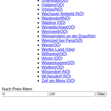
Unterwald(OÖ)
Vieberg(OÖ)
Vöslau(NÖ)
Wachauer Notgeld (NÖ)
Waidendorf(NÖ)
Walding (OÖ)
Weigeltschlag(OÖ)
Weinviertl(OÖ)
Weissenstein an der Drau(Ktn)
Weinzierl bei Perg(OÖ)
Weng(OÖ)
Werfen Land (Sbg)
Wilhering(OÖ)
Wimm (OÖ)
Wippenhamm(OÖ)
Wolfern(OÖ)
Wösendorf (NÖ)
Wr.Neudorf (NÖ)
Zell am Moos (OÖ)
Nach Preis filtern
Min.
Max.
Filter
Preis
Preis