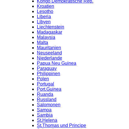
Kongo Demokratische Rep.
Kroatien
Lesotho
Liberia
Libyen
Liechtenstein
Madagaskar
Malaysia
Malta
Mauritanien
Neuseeland
Niederlande
Papua Neu Guinea
Paraguay
Philippinen
Polen
Portugal
Port.Guinea
Ruanda
Russland
Salomonen
Samoa
Sambia
St.Helena
St.Thomas und Principe