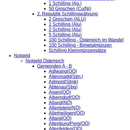
1 Schilling (Ag.)
50 Groschen (Cu/Ni)
2. Republik Schillingwährung
2 Groschen (ALU)
1 Schilling (Alu)
2 Schilling (Alu)
5 Schilling (Alu)
100 Schilling - Österreich im Wandel
100 Schilling - Bimetalmünzen
Schilling Kleinmünzensätze
Notgeld
Notgeld Österreich
Gemeinden A - B
Adlwang(OÖ)
Altenmarkt(Stm.)
Admont(Stmk)
Abtenau(Sbg)
Aigen(OÖ)
Alberndorf(OÖ)
Alland(NÖ)
Allentsteig(NÖ)
Allerheiligen(OÖ)
Altaist(OÖ)
Altenburg/Perg(OÖ)
Altenfelden(OÖ)