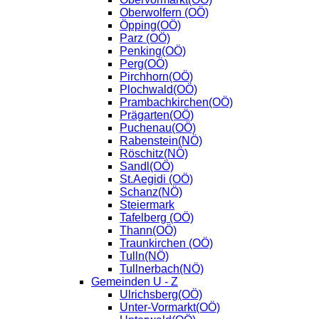
Oberwolfern (OÖ)
Öpping(OÖ)
Parz (OÖ)
Penking(OÖ)
Perg(OÖ)
Pirchhorn(OÖ)
Plochwald(OÖ)
Prambachkirchen(OÖ)
Prägarten(OÖ)
Puchenau(OÖ)
Rabenstein(NÖ)
Röschitz(NÖ)
Sandl(OÖ)
St.Aegidi (OÖ)
Schanz(NÖ)
Steiermark
Tafelberg (OÖ)
Thann(OÖ)
Traunkirchen (OÖ)
Tulln(NÖ)
Tullnerbach(NÖ)
Gemeinden U - Z
Ulrichsberg(OÖ)
Unter-Vormarkt(OÖ)