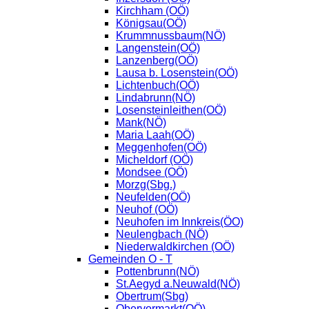
Kirchham (OÖ)
Königsau(OÖ)
Krummnussbaum(NÖ)
Langenstein(OÖ)
Lanzenberg(OÖ)
Lausa b. Losenstein(OÖ)
Lichtenbuch(OÖ)
Lindabrunn(NÖ)
Losensteinleithen(OÖ)
Mank(NÖ)
Maria Laah(OÖ)
Meggenhofen(OÖ)
Micheldorf (OÖ)
Mondsee (OÖ)
Morzg(Sbg.)
Neufelden(OÖ)
Neuhof (OÖ)
Neuhofen im Innkreis(ÖO)
Neulengbach (NÖ)
Niederwaldkirchen (OÖ)
Gemeinden O - T
Pottenbrunn(NÖ)
St.Aegyd a.Neuwald(NÖ)
Obertrum(Sbg)
Obervormarkt(OÖ)