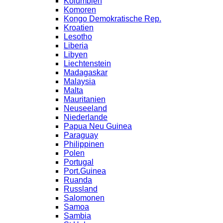
Kolumbien
Komoren
Kongo Demokratische Rep.
Kroatien
Lesotho
Liberia
Libyen
Liechtenstein
Madagaskar
Malaysia
Malta
Mauritanien
Neuseeland
Niederlande
Papua Neu Guinea
Paraguay
Philippinen
Polen
Portugal
Port.Guinea
Ruanda
Russland
Salomonen
Samoa
Sambia