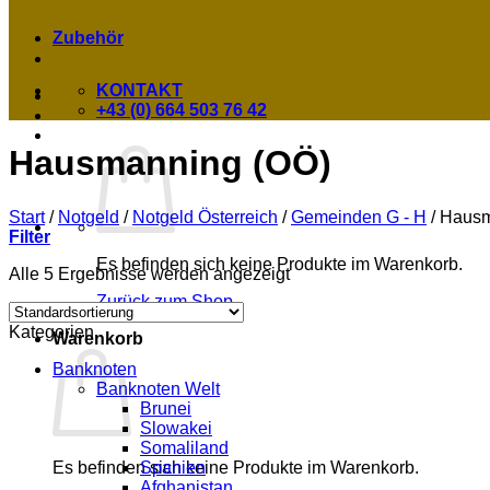
Zubehör
KONTAKT
+43 (0) 664 503 76 42
Hausmanning (OÖ)
Start
/
Notgeld
/
Notgeld Österreich
/
Gemeinden G - H
/
Hausm
Filter
Es befinden sich keine Produkte im Warenkorb.
Alle 5 Ergebnisse werden angezeigt
Zurück zum Shop
Kategorien
Warenkorb
Banknoten
Banknoten Welt
Brunei
Slowakei
Somaliland
Spanien
Es befinden sich keine Produkte im Warenkorb.
Afghanistan