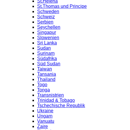
St.Helena
St.Thomas und Principe
Schweden
Schweiz
Serbien
Seychellen
Singapur
Slowenien
Sri Lanka
Sudan
Surinam
Südafrika
Süd Sudan
Taiwan
Tansania
Thailand
Togo
Tonga
Transnistrien
Trinidad & Tobago
Tschechische Republik
Ukraine
Ungarn
Vanuatu
Zaire