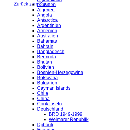
Zurück zum Shop
Albanien
Algerien
Angola
Antarctica
Argentinien
Armenien
Australien
Bahamas
Bahrain
Bangladesch
Bermuda
Bhutan
Bolivien
Bosnien-Herzegowina
Botswana
Bulgarien
Cayman Islands
Chile
China
Cook Inseln
Deutschland
BRD 1949-1999
Weimarer Republik
Djibouti
Ecuador