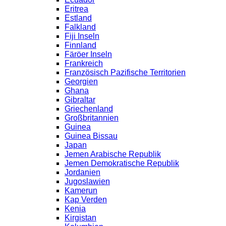
Eritrea
Estland
Falkland
Fiji Inseln
Finnland
Färöer Inseln
Frankreich
Französisch Pazifische Territorien
Georgien
Ghana
Gibraltar
Griechenland
Großbritannien
Guinea
Guinea Bissau
Japan
Jemen Arabische Republik
Jemen Demokratische Republik
Jordanien
Jugoslawien
Kamerun
Kap Verden
Kenia
Kirgistan