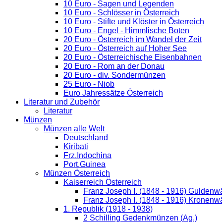
10 Euro - Sagen und Legenden
10 Euro - Schlösser in Österreich
10 Euro - Stifte und Klöster in Österreich
10 Euro - Engel - Himmlische Boten
20 Euro - Österreich im Wandel der Zeit
20 Euro - Österreich auf Hoher See
20 Euro - Österreichische Eisenbahnen
20 Euro - Rom an der Donau
20 Euro - div. Sondermünzen
25 Euro - Niob
Euro Jahressätze Österreich
Literatur und Zubehör
Literatur
Münzen
Münzen alle Welt
Deutschland
Kiribati
Frz.Indochina
Port.Guinea
Münzen Österreich
Kaiserreich Österreich
Franz Joseph I. (1848 - 1916) Guldenw
Franz Joseph I. (1848 - 1916) Kronenw
1. Republik (1918 - 1938)
2 Schilling Gedenkmünzen (Ag.)