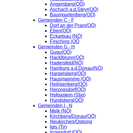
Angersberg(OÖ)
Aschach a.d.Steyr(OÖ)
Baumgartenberg(OÖ)
Gemeinden C - F
Dorf an der Pram(OÖ)
Eben(OÖ)
Eckartsau (NÖ)
Firsching (OÖ
Gemeinden G - H
Gugu(OÖ)
Hacklbrunn(OÖ)
Hadersfeld(NÖ)
Hainburg a.d.Donau(NÖ)
Hargelsberg(OÖ)
Hausmanning (OÖ)
Heiligenberg(OÖ)
Herzogsdorf(OÖ)
Hofgastein (Sbg)
Hundsberg(OÖ)
Gemeinden I - N
Melk (NÖ)
Kirchberg/Donau(OÖ)
Neukirchen/Ostrong
Igls (Tir)
Inzersdorf (OÖ)