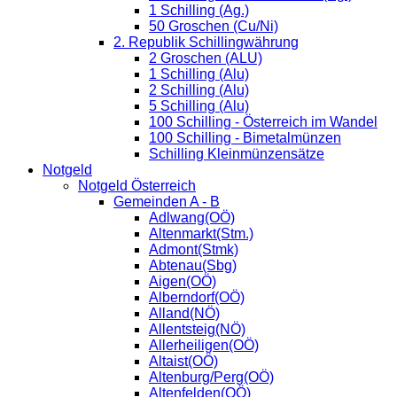
1 Schilling (Ag.)
50 Groschen (Cu/Ni)
2. Republik Schillingwährung
2 Groschen (ALU)
1 Schilling (Alu)
2 Schilling (Alu)
5 Schilling (Alu)
100 Schilling - Österreich im Wandel
100 Schilling - Bimetalmünzen
Schilling Kleinmünzensätze
Notgeld
Notgeld Österreich
Gemeinden A - B
Adlwang(OÖ)
Altenmarkt(Stm.)
Admont(Stmk)
Abtenau(Sbg)
Aigen(OÖ)
Alberndorf(OÖ)
Alland(NÖ)
Allentsteig(NÖ)
Allerheiligen(OÖ)
Altaist(OÖ)
Altenburg/Perg(OÖ)
Altenfelden(OÖ)