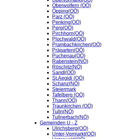
Oberwolfern (OÖ)
Öpping(OÖ)
Parz (OÖ)
Penking(OÖ)
Perg(OÖ)
Pirchhorn(OÖ)
Plochwald(OÖ)
Prambachkirchen(OÖ)
Prägarten(OÖ)
Puchenau(OÖ)
Rabenstein(NÖ)
Röschitz(NÖ)
Sandl(OÖ)
St.Aegidi (OÖ)
Schanz(NÖ)
Steiermark
Tafelberg (OÖ)
Thann(OÖ)
Traunkirchen (OÖ)
Tulln(NÖ)
Tullnerbach(NÖ)
Gemeinden U - Z
Ulrichsberg(OÖ)
Unter-Vormarkt(OÖ)