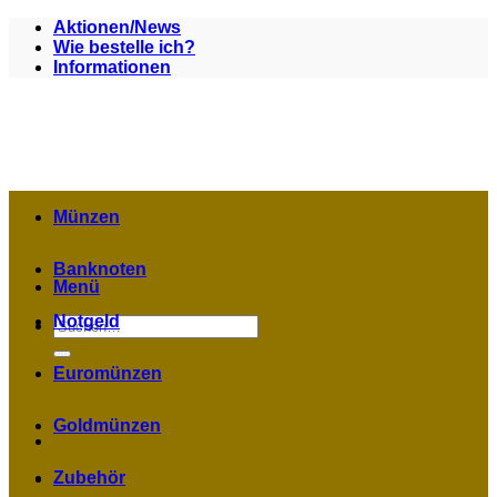
Zum
Aktionen/News
Inhalt
Wie bestelle ich?
springen
Informationen
Münzen
Banknoten
Menü
Notgeld
Suchen
nach:
Euromünzen
Goldmünzen
Zubehör