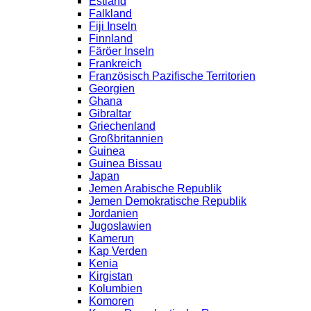
Estland
Falkland
Fiji Inseln
Finnland
Färöer Inseln
Frankreich
Französisch Pazifische Territorien
Georgien
Ghana
Gibraltar
Griechenland
Großbritannien
Guinea
Guinea Bissau
Japan
Jemen Arabische Republik
Jemen Demokratische Republik
Jordanien
Jugoslawien
Kamerun
Kap Verden
Kenia
Kirgistan
Kolumbien
Komoren