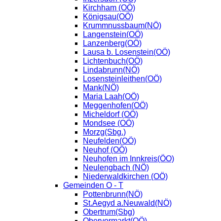
Kirchham (OÖ)
Königsau(OÖ)
Krummnussbaum(NÖ)
Langenstein(OÖ)
Lanzenberg(OÖ)
Lausa b. Losenstein(OÖ)
Lichtenbuch(OÖ)
Lindabrunn(NÖ)
Losensteinleithen(OÖ)
Mank(NÖ)
Maria Laah(OÖ)
Meggenhofen(OÖ)
Micheldorf (OÖ)
Mondsee (OÖ)
Morzg(Sbg.)
Neufelden(OÖ)
Neuhof (OÖ)
Neuhofen im Innkreis(ÖO)
Neulengbach (NÖ)
Niederwaldkirchen (OÖ)
Gemeinden O - T
Pottenbrunn(NÖ)
St.Aegyd a.Neuwald(NÖ)
Obertrum(Sbg)
Obervormarkt(OÖ)