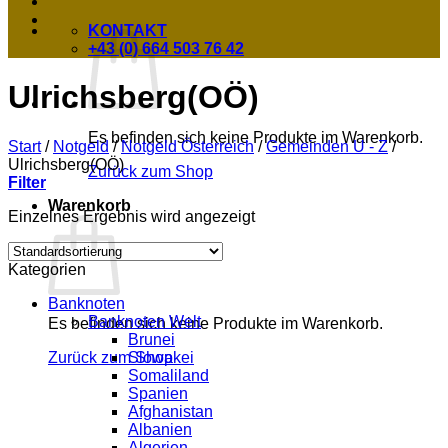
KONTAKT
+43 (0) 664 503 76 42
Ulrichsberg(OÖ)
Es befinden sich keine Produkte im Warenkorb.
Start
/
Notgeld
/
Notgeld Österreich
/
Gemeinden U - Z
/
Ulrichsberg(OÖ)
Zurück zum Shop
Filter
Warenkorb
Einzelnes Ergebnis wird angezeigt
Kategorien
Banknoten
Banknoten Welt
Es befinden sich keine Produkte im Warenkorb.
Brunei
Slowakei
Zurück zum Shop
Somaliland
Spanien
Afghanistan
Albanien
Algerien