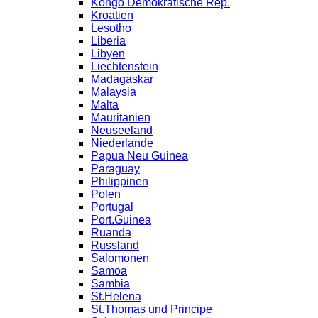
Kongo Demokratische Rep.
Kroatien
Lesotho
Liberia
Libyen
Liechtenstein
Madagaskar
Malaysia
Malta
Mauritanien
Neuseeland
Niederlande
Papua Neu Guinea
Paraguay
Philippinen
Polen
Portugal
Port.Guinea
Ruanda
Russland
Salomonen
Samoa
Sambia
St.Helena
St.Thomas und Principe