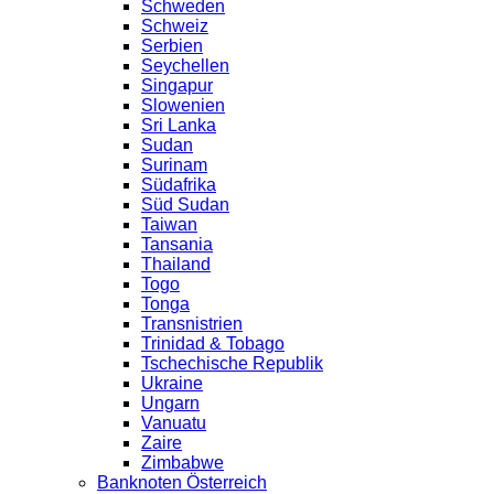
Schweden
Schweiz
Serbien
Seychellen
Singapur
Slowenien
Sri Lanka
Sudan
Surinam
Südafrika
Süd Sudan
Taiwan
Tansania
Thailand
Togo
Tonga
Transnistrien
Trinidad & Tobago
Tschechische Republik
Ukraine
Ungarn
Vanuatu
Zaire
Zimbabwe
Banknoten Österreich