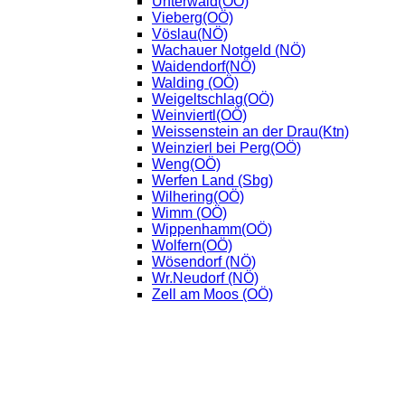
Unterwald(OÖ)
Vieberg(OÖ)
Vöslau(NÖ)
Wachauer Notgeld (NÖ)
Waidendorf(NÖ)
Walding (OÖ)
Weigeltschlag(OÖ)
Weinviertl(OÖ)
Weissenstein an der Drau(Ktn)
Weinzierl bei Perg(OÖ)
Weng(OÖ)
Werfen Land (Sbg)
Wilhering(OÖ)
Wimm (OÖ)
Wippenhamm(OÖ)
Wolfern(OÖ)
Wösendorf (NÖ)
Wr.Neudorf (NÖ)
Zell am Moos (OÖ)