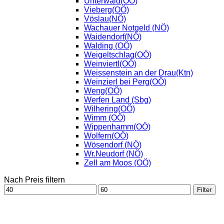
Unterwald(OÖ)
Vieberg(OÖ)
Vöslau(NÖ)
Wachauer Notgeld (NÖ)
Waidendorf(NÖ)
Walding (OÖ)
Weigeltschlag(OÖ)
Weinviertl(OÖ)
Weissenstein an der Drau(Ktn)
Weinzierl bei Perg(OÖ)
Weng(OÖ)
Werfen Land (Sbg)
Wilhering(OÖ)
Wimm (OÖ)
Wippenhamm(OÖ)
Wolfern(OÖ)
Wösendorf (NÖ)
Wr.Neudorf (NÖ)
Zell am Moos (OÖ)
Nach Preis filtern
Min.
Max.
Filter
Preis
Preis