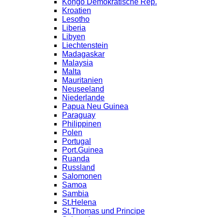
Kongo Demokratische Rep.
Kroatien
Lesotho
Liberia
Libyen
Liechtenstein
Madagaskar
Malaysia
Malta
Mauritanien
Neuseeland
Niederlande
Papua Neu Guinea
Paraguay
Philippinen
Polen
Portugal
Port.Guinea
Ruanda
Russland
Salomonen
Samoa
Sambia
St.Helena
St.Thomas und Principe