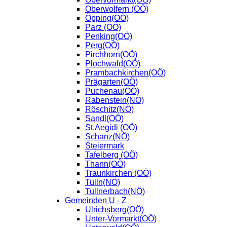
Oberwolfern (OÖ)
Öpping(OÖ)
Parz (OÖ)
Penking(OÖ)
Perg(OÖ)
Pirchhorn(OÖ)
Plochwald(OÖ)
Prambachkirchen(OÖ)
Prägarten(OÖ)
Puchenau(OÖ)
Rabenstein(NÖ)
Röschitz(NÖ)
Sandl(OÖ)
St.Aegidi (OÖ)
Schanz(NÖ)
Steiermark
Tafelberg (OÖ)
Thann(OÖ)
Traunkirchen (OÖ)
Tulln(NÖ)
Tullnerbach(NÖ)
Gemeinden U - Z
Ulrichsberg(OÖ)
Unter-Vormarkt(OÖ)