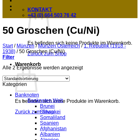
KONTAKT
+43 (0) 664 503 76 42
50 Groschen (Cu/Ni)
Es befinden sich keine Produkte im Warenkorb.
Start
/
Münzen
/
Münzen Österreich
/
1. Republik (1918 -
1938)
/
50 Groschen (Cu/Ni)
Zurück zum Shop
Filter
Warenkorb
Alle 2 Ergebnisse werden angezeigt
Kategorien
Banknoten
Banknoten Welt
Es befinden sich keine Produkte im Warenkorb.
Brunei
Slowakei
Zurück zum Shop
Somaliland
Spanien
Afghanistan
Albanien
Algerien