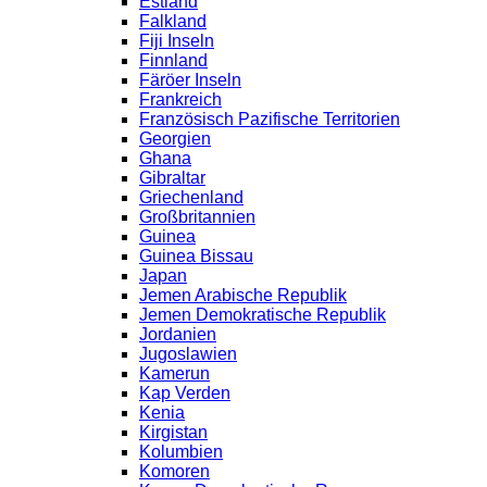
Estland
Falkland
Fiji Inseln
Finnland
Färöer Inseln
Frankreich
Französisch Pazifische Territorien
Georgien
Ghana
Gibraltar
Griechenland
Großbritannien
Guinea
Guinea Bissau
Japan
Jemen Arabische Republik
Jemen Demokratische Republik
Jordanien
Jugoslawien
Kamerun
Kap Verden
Kenia
Kirgistan
Kolumbien
Komoren