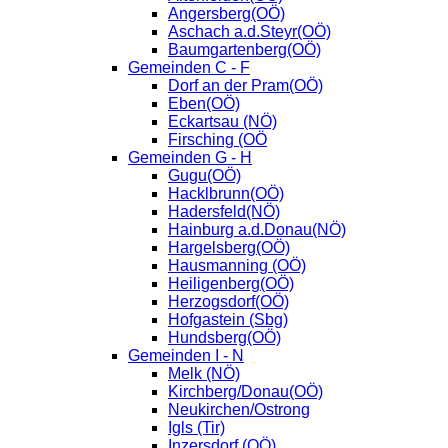
Angersberg(OÖ)
Aschach a.d.Steyr(OÖ)
Baumgartenberg(OÖ)
Gemeinden C - F
Dorf an der Pram(OÖ)
Eben(OÖ)
Eckartsau (NÖ)
Firsching (OÖ
Gemeinden G - H
Gugu(OÖ)
Hacklbrunn(OÖ)
Hadersfeld(NÖ)
Hainburg a.d.Donau(NÖ)
Hargelsberg(OÖ)
Hausmanning (OÖ)
Heiligenberg(OÖ)
Herzogsdorf(OÖ)
Hofgastein (Sbg)
Hundsberg(OÖ)
Gemeinden I - N
Melk (NÖ)
Kirchberg/Donau(OÖ)
Neukirchen/Ostrong
Igls (Tir)
Inzersdorf (OÖ)