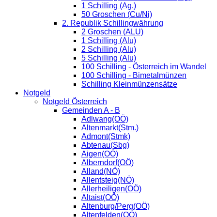
1 Schilling (Ag.)
50 Groschen (Cu/Ni)
2. Republik Schillingwährung
2 Groschen (ALU)
1 Schilling (Alu)
2 Schilling (Alu)
5 Schilling (Alu)
100 Schilling - Österreich im Wandel
100 Schilling - Bimetalmünzen
Schilling Kleinmünzensätze
Notgeld
Notgeld Österreich
Gemeinden A - B
Adlwang(OÖ)
Altenmarkt(Stm.)
Admont(Stmk)
Abtenau(Sbg)
Aigen(OÖ)
Alberndorf(OÖ)
Alland(NÖ)
Allentsteig(NÖ)
Allerheiligen(OÖ)
Altaist(OÖ)
Altenburg/Perg(OÖ)
Altenfelden(OÖ)