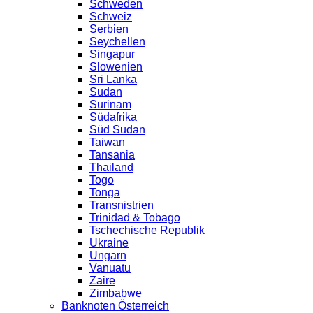
Schweden
Schweiz
Serbien
Seychellen
Singapur
Slowenien
Sri Lanka
Sudan
Surinam
Südafrika
Süd Sudan
Taiwan
Tansania
Thailand
Togo
Tonga
Transnistrien
Trinidad & Tobago
Tschechische Republik
Ukraine
Ungarn
Vanuatu
Zaire
Zimbabwe
Banknoten Österreich