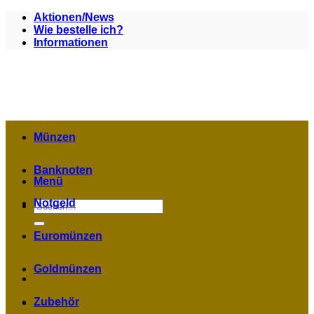
Zum
Aktionen/News
Inhalt
Wie bestelle ich?
springen
Informationen
Münzen
Banknoten
Menü
Notgeld
Suchen
nach:
Euromünzen
Goldmünzen
Zubehör