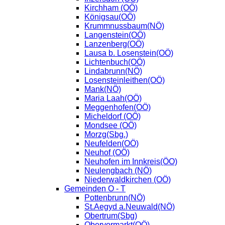
Kirchham (OÖ)
Königsau(OÖ)
Krummnussbaum(NÖ)
Langenstein(OÖ)
Lanzenberg(OÖ)
Lausa b. Losenstein(OÖ)
Lichtenbuch(OÖ)
Lindabrunn(NÖ)
Losensteinleithen(OÖ)
Mank(NÖ)
Maria Laah(OÖ)
Meggenhofen(OÖ)
Micheldorf (OÖ)
Mondsee (OÖ)
Morzg(Sbg.)
Neufelden(OÖ)
Neuhof (OÖ)
Neuhofen im Innkreis(ÖO)
Neulengbach (NÖ)
Niederwaldkirchen (OÖ)
Gemeinden O - T
Pottenbrunn(NÖ)
St.Aegyd a.Neuwald(NÖ)
Obertrum(Sbg)
Obervormarkt(OÖ)