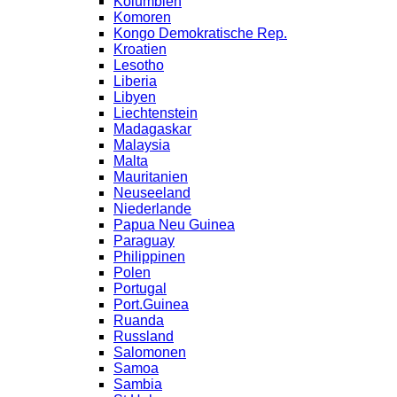
Kolumbien
Komoren
Kongo Demokratische Rep.
Kroatien
Lesotho
Liberia
Libyen
Liechtenstein
Madagaskar
Malaysia
Malta
Mauritanien
Neuseeland
Niederlande
Papua Neu Guinea
Paraguay
Philippinen
Polen
Portugal
Port.Guinea
Ruanda
Russland
Salomonen
Samoa
Sambia