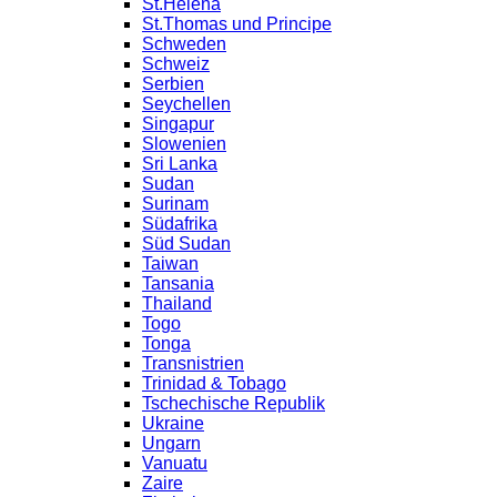
St.Helena
St.Thomas und Principe
Schweden
Schweiz
Serbien
Seychellen
Singapur
Slowenien
Sri Lanka
Sudan
Surinam
Südafrika
Süd Sudan
Taiwan
Tansania
Thailand
Togo
Tonga
Transnistrien
Trinidad & Tobago
Tschechische Republik
Ukraine
Ungarn
Vanuatu
Zaire