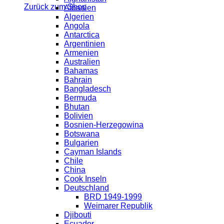
Zurück zum Shop
Albanien
Algerien
Angola
Antarctica
Argentinien
Armenien
Australien
Bahamas
Bahrain
Bangladesch
Bermuda
Bhutan
Bolivien
Bosnien-Herzegowina
Botswana
Bulgarien
Cayman Islands
Chile
China
Cook Inseln
Deutschland
BRD 1949-1999
Weimarer Republik
Djibouti
Ecuador