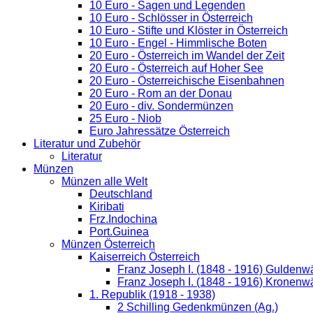
10 Euro - Sagen und Legenden
10 Euro - Schlösser in Österreich
10 Euro - Stifte und Klöster in Österreich
10 Euro - Engel - Himmlische Boten
20 Euro - Österreich im Wandel der Zeit
20 Euro - Österreich auf Hoher See
20 Euro - Österreichische Eisenbahnen
20 Euro - Rom an der Donau
20 Euro - div. Sondermünzen
25 Euro - Niob
Euro Jahressätze Österreich
Literatur und Zubehör
Literatur
Münzen
Münzen alle Welt
Deutschland
Kiribati
Frz.Indochina
Port.Guinea
Münzen Österreich
Kaiserreich Österreich
Franz Joseph I. (1848 - 1916) Guldenw
Franz Joseph I. (1848 - 1916) Kronenw
1. Republik (1918 - 1938)
2 Schilling Gedenkmünzen (Ag.)