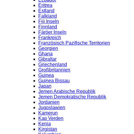
Eritrea
Estland
Falkland
Fiji Inseln
Finnland
Färöer Inseln
Frankreich
Französisch Pazifische Territorien
Georgien
Ghana
Gibraltar
Griechenland
Großbritannien
Guinea
Guinea Bissau
Japan
Jemen Arabische Republik
Jemen Demokratische Republik
Jordanien
Jugoslawien
Kamerun
Kap Verden
Kenia
Kirgistan