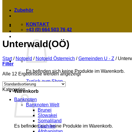
Zubehör
KONTAKT
+43 (0) 664 503 76 42
Unterwald(OÖ)
Start
/
Notgeld
/
Notgeld Österreich
/
Gemeinden U - Z
/
Unterw
Filter
Es befinden sich keine Produkte im Warenkorb.
Alle 12 Ergebnisse werden angezeigt
Zurück zum Shop
Kategorien
Warenkorb
Banknoten
Banknoten Welt
Brunei
Slowakei
Somaliland
Spanien
Es befinden sich keine Produkte im Warenkorb.
Afghanistan