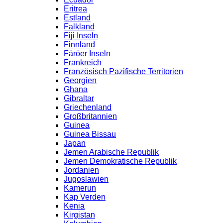
Eritrea
Estland
Falkland
Fiji Inseln
Finnland
Färöer Inseln
Frankreich
Französisch Pazifische Territorien
Georgien
Ghana
Gibraltar
Griechenland
Großbritannien
Guinea
Guinea Bissau
Japan
Jemen Arabische Republik
Jemen Demokratische Republik
Jordanien
Jugoslawien
Kamerun
Kap Verden
Kenia
Kirgistan