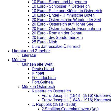
10 Euro - Sagen und Legenden
10 Euro - Schlösser in Österreich
10 Euro - Stifte und Klöster in Österreich
10 Euro - Engel - Himmlische Boten
20 Euro - Österreich im Wandel der Zeit
20 Euro - Österreich auf Hoher See
20 Euro - Österreichische Eisenbahnen
20 Euro - Rom an der Donau
20 Euro - div. Sondermünzen
25 Euro - Niob
Euro Jahressätze Österreich
Literatur und Zubehör
Literatur
Münzen
Münzen alle Welt
Deutschland
Kiribati
Frz.Indochina
Port.Guinea
Münzen Österreich
Kaiserreich Österreich
Franz Joseph I. (1848 - 1916) Guldenw
Franz Joseph I. (1848 - 1916) Kronenw
1. Republik (1918 - 1938)
2 Schilling Gedenkmünzen (Ag.)