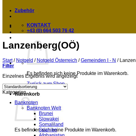
Zubehör
KONTAKT
+43 (0) 664 503 76 42
Lanzenberg(OÖ)
Start
/
Notgeld
/
Notgeld Österreich
/
Gemeinden I - N
/
Lanzen
Filter
Es befinden sich keine Produkte im Warenkorb.
Einzelnes Ergebnis wird angezeigt
Zurück zum Shop
Kategorien
Warenkorb
Banknoten
Banknoten Welt
Brunei
Slowakei
Somaliland
Spanien
Es befinden sich keine Produkte im Warenkorb.
Afghanistan