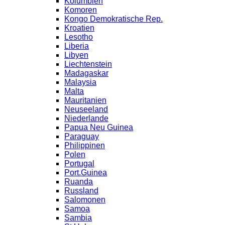
Kolumbien
Komoren
Kongo Demokratische Rep.
Kroatien
Lesotho
Liberia
Libyen
Liechtenstein
Madagaskar
Malaysia
Malta
Mauritanien
Neuseeland
Niederlande
Papua Neu Guinea
Paraguay
Philippinen
Polen
Portugal
Port.Guinea
Ruanda
Russland
Salomonen
Samoa
Sambia