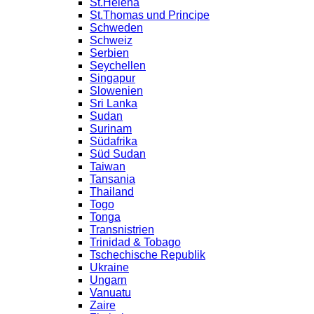
St.Helena
St.Thomas und Principe
Schweden
Schweiz
Serbien
Seychellen
Singapur
Slowenien
Sri Lanka
Sudan
Surinam
Südafrika
Süd Sudan
Taiwan
Tansania
Thailand
Togo
Tonga
Transnistrien
Trinidad & Tobago
Tschechische Republik
Ukraine
Ungarn
Vanuatu
Zaire