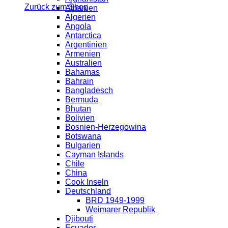
Zurück zum Shop
Albanien
Algerien
Angola
Antarctica
Argentinien
Armenien
Australien
Bahamas
Bahrain
Bangladesch
Bermuda
Bhutan
Bolivien
Bosnien-Herzegowina
Botswana
Bulgarien
Cayman Islands
Chile
China
Cook Inseln
Deutschland
BRD 1949-1999
Weimarer Republik
Djibouti
Ecuador