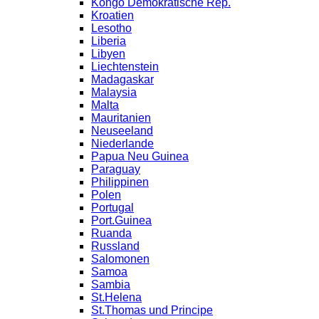
Kongo Demokratische Rep.
Kroatien
Lesotho
Liberia
Libyen
Liechtenstein
Madagaskar
Malaysia
Malta
Mauritanien
Neuseeland
Niederlande
Papua Neu Guinea
Paraguay
Philippinen
Polen
Portugal
Port.Guinea
Ruanda
Russland
Salomonen
Samoa
Sambia
St.Helena
St.Thomas und Principe