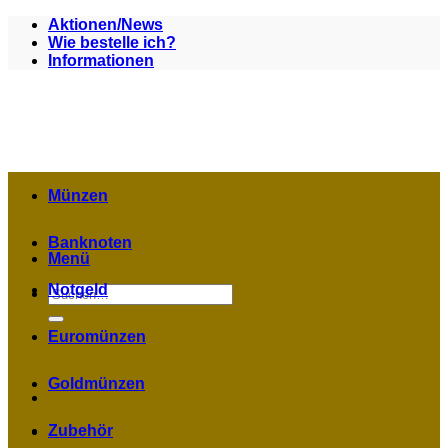
Zum
Aktionen/News
Inhalt
Wie bestelle ich?
springen
Informationen
Münzen
Banknoten
Menü
Notgeld
Suchen
nach:
Euromünzen
Goldmünzen
Zubehör