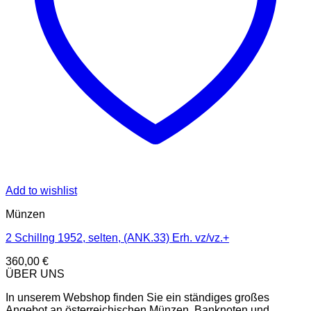
Add to wishlist
Münzen
2 Schillng 1952, selten, (ANK.33) Erh. vz/vz.+
360,00
€
ÜBER UNS
In unserem Webshop finden Sie ein ständiges großes
Angebot an österreichischen Münzen, Banknoten und