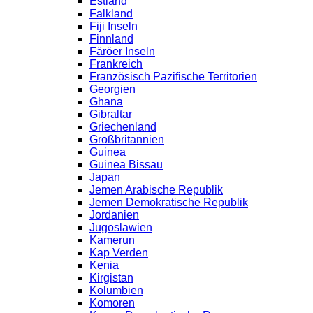
Estland
Falkland
Fiji Inseln
Finnland
Färöer Inseln
Frankreich
Französisch Pazifische Territorien
Georgien
Ghana
Gibraltar
Griechenland
Großbritannien
Guinea
Guinea Bissau
Japan
Jemen Arabische Republik
Jemen Demokratische Republik
Jordanien
Jugoslawien
Kamerun
Kap Verden
Kenia
Kirgistan
Kolumbien
Komoren