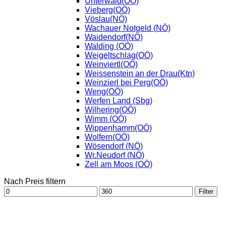
Unterwald(OÖ)
Vieberg(OÖ)
Vöslau(NÖ)
Wachauer Notgeld (NÖ)
Waidendorf(NÖ)
Walding (OÖ)
Weigeltschlag(OÖ)
Weinviertl(OÖ)
Weissenstein an der Drau(Ktn)
Weinzierl bei Perg(OÖ)
Weng(OÖ)
Werfen Land (Sbg)
Wilhering(OÖ)
Wimm (OÖ)
Wippenhamm(OÖ)
Wolfern(OÖ)
Wösendorf (NÖ)
Wr.Neudorf (NÖ)
Zell am Moos (OÖ)
Nach Preis filtern
Min.
Max.
Filter
Preis
Preis