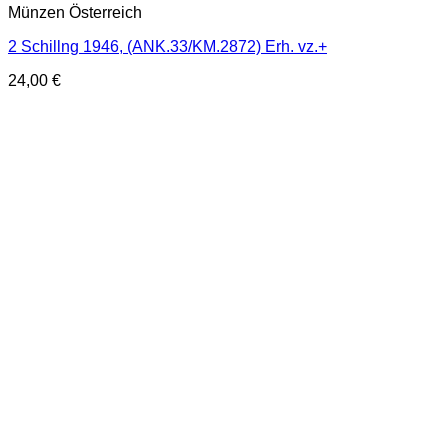
Münzen Österreich
2 Schillng 1946, (ANK.33/KM.2872) Erh. vz.+
24,00
€