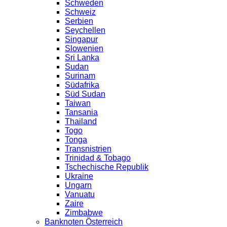
Schweden
Schweiz
Serbien
Seychellen
Singapur
Slowenien
Sri Lanka
Sudan
Surinam
Südafrika
Süd Sudan
Taiwan
Tansania
Thailand
Togo
Tonga
Transnistrien
Trinidad & Tobago
Tschechische Republik
Ukraine
Ungarn
Vanuatu
Zaire
Zimbabwe
Banknoten Österreich