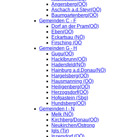
Angersberg(OÖ)
Aschach a.d.Steyr(OÖ)
Baumgartenberg(OÖ)
Gemeinden C - F
Dorf an der Pram(OÖ)
Eben(OÖ)
Eckartsau (NÖ)
Firsching (OÖ
Gemeinden G - H
Gugu(OÖ)
Hacklbrunn(OÖ)
Hadersfeld(NÖ)
Hainburg a.d.Donau(NÖ)
Hargelsberg(OÖ)
Hausmanning (OÖ)
Heiligenberg(OÖ)
Herzogsdorf(OÖ)
Hofgastein (Sbg)
Hundsberg(OÖ)
Gemeinden I - N
Melk (NÖ)
Kirchberg/Donau(OÖ)
Neukirchen/Ostrong
Igls (Tir)
Inzersdorf (OÖ)