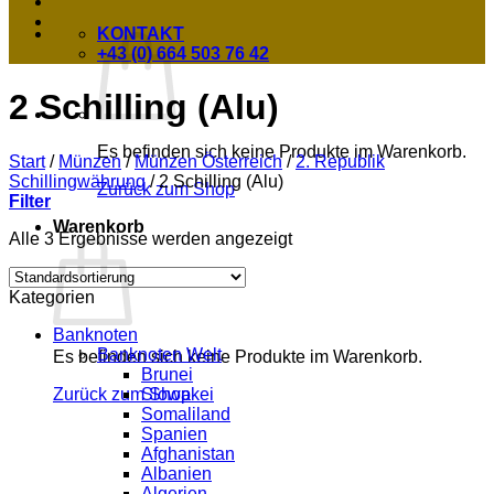
KONTAKT
+43 (0) 664 503 76 42
2 Schilling (Alu)
Es befinden sich keine Produkte im Warenkorb.
Start
/
Münzen
/
Münzen Österreich
/
2. Republik
Schillingwährung
/
2 Schilling (Alu)
Zurück zum Shop
Filter
Warenkorb
Alle 3 Ergebnisse werden angezeigt
Kategorien
Banknoten
Banknoten Welt
Es befinden sich keine Produkte im Warenkorb.
Brunei
Slowakei
Zurück zum Shop
Somaliland
Spanien
Afghanistan
Albanien
Algerien