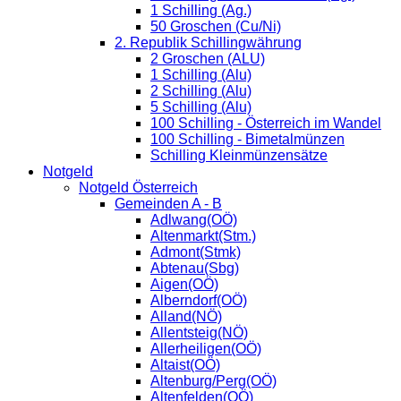
1 Schilling (Ag.)
50 Groschen (Cu/Ni)
2. Republik Schillingwährung
2 Groschen (ALU)
1 Schilling (Alu)
2 Schilling (Alu)
5 Schilling (Alu)
100 Schilling - Österreich im Wandel
100 Schilling - Bimetalmünzen
Schilling Kleinmünzensätze
Notgeld
Notgeld Österreich
Gemeinden A - B
Adlwang(OÖ)
Altenmarkt(Stm.)
Admont(Stmk)
Abtenau(Sbg)
Aigen(OÖ)
Alberndorf(OÖ)
Alland(NÖ)
Allentsteig(NÖ)
Allerheiligen(OÖ)
Altaist(OÖ)
Altenburg/Perg(OÖ)
Altenfelden(OÖ)