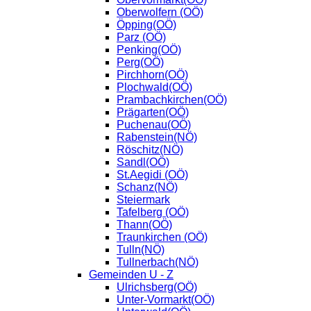
Oberwolfern (OÖ)
Öpping(OÖ)
Parz (OÖ)
Penking(OÖ)
Perg(OÖ)
Pirchhorn(OÖ)
Plochwald(OÖ)
Prambachkirchen(OÖ)
Prägarten(OÖ)
Puchenau(OÖ)
Rabenstein(NÖ)
Röschitz(NÖ)
Sandl(OÖ)
St.Aegidi (OÖ)
Schanz(NÖ)
Steiermark
Tafelberg (OÖ)
Thann(OÖ)
Traunkirchen (OÖ)
Tulln(NÖ)
Tullnerbach(NÖ)
Gemeinden U - Z
Ulrichsberg(OÖ)
Unter-Vormarkt(OÖ)