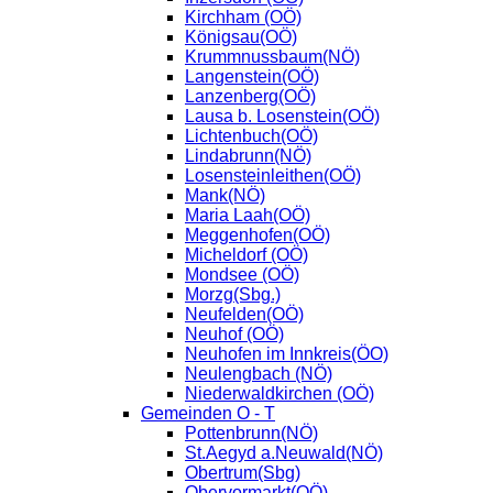
Kirchham (OÖ)
Königsau(OÖ)
Krummnussbaum(NÖ)
Langenstein(OÖ)
Lanzenberg(OÖ)
Lausa b. Losenstein(OÖ)
Lichtenbuch(OÖ)
Lindabrunn(NÖ)
Losensteinleithen(OÖ)
Mank(NÖ)
Maria Laah(OÖ)
Meggenhofen(OÖ)
Micheldorf (OÖ)
Mondsee (OÖ)
Morzg(Sbg.)
Neufelden(OÖ)
Neuhof (OÖ)
Neuhofen im Innkreis(ÖO)
Neulengbach (NÖ)
Niederwaldkirchen (OÖ)
Gemeinden O - T
Pottenbrunn(NÖ)
St.Aegyd a.Neuwald(NÖ)
Obertrum(Sbg)
Obervormarkt(OÖ)