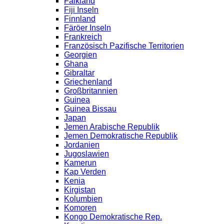
Falkland
Fiji Inseln
Finnland
Färöer Inseln
Frankreich
Französisch Pazifische Territorien
Georgien
Ghana
Gibraltar
Griechenland
Großbritannien
Guinea
Guinea Bissau
Japan
Jemen Arabische Republik
Jemen Demokratische Republik
Jordanien
Jugoslawien
Kamerun
Kap Verden
Kenia
Kirgistan
Kolumbien
Komoren
Kongo Demokratische Rep.