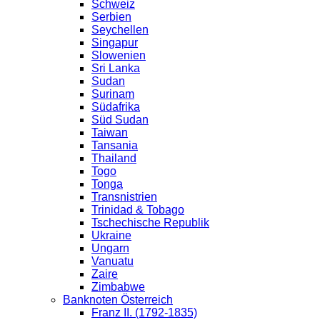
Schweiz
Serbien
Seychellen
Singapur
Slowenien
Sri Lanka
Sudan
Surinam
Südafrika
Süd Sudan
Taiwan
Tansania
Thailand
Togo
Tonga
Transnistrien
Trinidad & Tobago
Tschechische Republik
Ukraine
Ungarn
Vanuatu
Zaire
Zimbabwe
Banknoten Österreich
Franz II. (1792-1835)