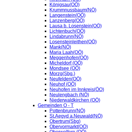
Königsau(OÖ)
Krummnussbaum(NÖ)
Langenstein(OÖ)
Lanzenberg(OÖ)
Lausa b. Losenstein(OÖ)
Lichtenbuch(OÖ)
Lindabrunn(NÖ)
Losensteinleithen(OÖ)
Mank(NÖ)
Maria Laah(OÖ)
Meggenhofen(OÖ)
Micheldorf (OÖ)
Mondsee (OÖ)
Morzg(Sbg.)
Neufelden(OÖ)
Neuhof (OÖ)
Neuhofen im Innkreis(ÖO)
Neulengbach (NÖ)
Niederwaldkirchen (OÖ)
Gemeinden O - T
Pottenbrunn(NÖ)
St.Aegyd a.Neuwald(NÖ)
Obertrum(Sbg)
Obervormarkt(OÖ)
Oberwolfern (OÖ)