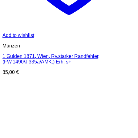
Add to wishlist
Münzen
1 Gulden 1871, Wien, Rv.starker Randfehler,
(FW.1490/J.335a/AMK.) Erh. s+
35,00
€