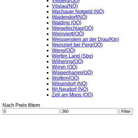
Vieberg(OÖ)
Vöslau(NÖ)
Wachauer Notgeld (NÖ)
Waidendorf(NÖ)
Walding (OÖ)
Weigeltschlag(OÖ)
Weinviertl(OÖ)
Weissenstein an der Drau(Ktn)
Weinzierl bei Perg(OÖ)
Weng(OÖ)
Werfen Land (Sbg)
Wilhering(OÖ)
Wimm (OÖ)
Wippenhamm(OÖ)
Wolfern(OÖ)
Wösendorf (NÖ)
Wr.Neudorf (NÖ)
Zell am Moos (OÖ)
Nach Preis filtern
Min.
Max.
Filter
Preis
Preis