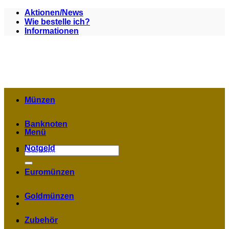
Zum
Aktionen/News
Inhalt
Wie bestelle ich?
springen
Informationen
Münzen
Banknoten
Menü
Notgeld
Suchen
nach:
Euromünzen
Goldmünzen
Zubehör