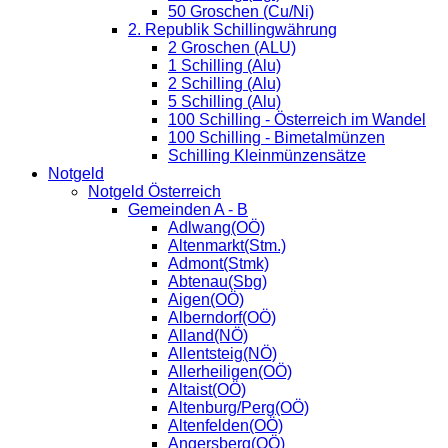
50 Groschen (Cu/Ni)
2. Republik Schillingwährung
2 Groschen (ALU)
1 Schilling (Alu)
2 Schilling (Alu)
5 Schilling (Alu)
100 Schilling - Österreich im Wandel
100 Schilling - Bimetalmünzen
Schilling Kleinmünzensätze
Notgeld
Notgeld Österreich
Gemeinden A - B
Adlwang(OÖ)
Altenmarkt(Stm.)
Admont(Stmk)
Abtenau(Sbg)
Aigen(OÖ)
Alberndorf(OÖ)
Alland(NÖ)
Allentsteig(NÖ)
Allerheiligen(OÖ)
Altaist(OÖ)
Altenburg/Perg(OÖ)
Altenfelden(OÖ)
Angersberg(OÖ)