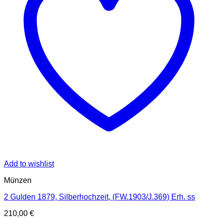
Add to wishlist
Münzen
2 Gulden 1879, Silberhochzeit, (FW.1903/J.369) Erh. ss
210,00
€