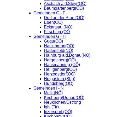
Aschach a.d.Steyr(OÖ)
Baumgartenberg(OÖ)
Gemeinden C - F
Dorf an der Pram(OÖ)
Eben(OÖ)
Eckartsau (NÖ)
Firsching (OÖ
Gemeinden G - H
Gugu(OÖ)
Hacklbrunn(OÖ)
Hadersfeld(NÖ)
Hainburg a.d.Donau(NÖ)
Hargelsberg(OÖ)
Hausmanning (OÖ)
Heiligenberg(OÖ)
Herzogsdorf(OÖ)
Hofgastein (Sbg)
Hundsberg(OÖ)
Gemeinden I - N
Melk (NÖ)
Kirchberg/Donau(OÖ)
Neukirchen/Ostrong
Igls (Tir)
Inzersdorf (OÖ)
Kirchham (OÖ)