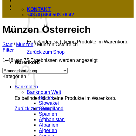
KONTAKT
+43 (0) 664 503 76 42
Münzen Österreich
Es befinden sich keine Produkte im Warenkorb.
Start
/
Münzen
/
Münzen Österreich
Filter
Zurück zum Shop
1–48 von 75 Ergebnissen werden angezeigt
Warenkorb
Kategorien
Banknoten
Banknoten Welt
Brunei
Es befinden sich keine Produkte im Warenkorb.
Slowakei
Somaliland
Zurück zum Shop
Spanien
Afghanistan
Albanien
Algerien
Angola