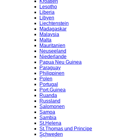
Kroatien
Lesotho
Liberia
Libyen
Liechtenstein
Madagaskar
Malaysia
Malta
Mauritanien
Neuseeland
Niederlande
Papua Neu Guinea
Paraguay
Philippinen
Polen
Portugal
Port.Guinea
Ruanda
Russland
Salomonen
Samoa
Sambia
St.Helena
St.Thomas und Principe
Schweden