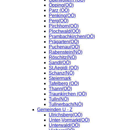
Öpping(OÖ)
Parz (OÖ)
Penking(OÖ)
Perg(OÖ)
Pirchhorn(OÖ)
Plochwald(OÖ)
Prambachkirchen(OÖ)
Prägarten(OÖ)
Puchenau(OÖ)
Rabenstein(NÖ)
Röschitz(NÖ)
Sandl(OÖ)
St.Aegidi (OÖ)
Schanz(NÖ)
Steiermark
Tafelberg (OÖ)
Thann(OÖ)
Traunkirchen (OÖ)
Tulln(NÖ)
Tullnerbach(NÖ)
Gemeinden U - Z
Ulrichsberg(OÖ)
Unter-Vormarkt(OÖ)
Unterwald(OÖ)