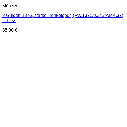
Münzen
2 Gulden 1876, starke Henkelspur, (FW.1375/J.343/AMK.37)
Erh. ss
85,00
€