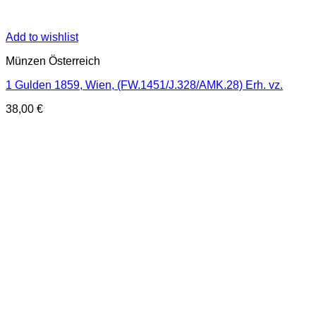
Add to wishlist
Münzen Österreich
1 Gulden 1859, Wien, (FW.1451/J.328/AMK.28) Erh. vz.
38,00
€