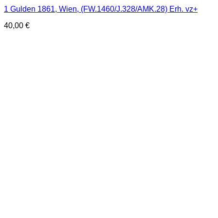
1 Gulden 1861, Wien, (FW.1460/J.328/AMK.28) Erh. vz+
40,00
€