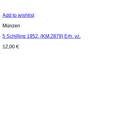
Add to wishlist
Münzen
5 Schilling 1952, (KM.2879) Erh. vz.
12,00
€