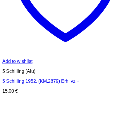
Add to wishlist
5 Schilling (Alu)
5 Schilling 1952, (KM.2879) Erh. vz.+
15,00
€