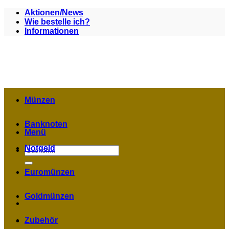
Zum
Aktionen/News
Inhalt
Wie bestelle ich?
springen
Informationen
Münzen
Banknoten
Menü
Notgeld
Suchen
nach:
Euromünzen
Goldmünzen
Zubehör