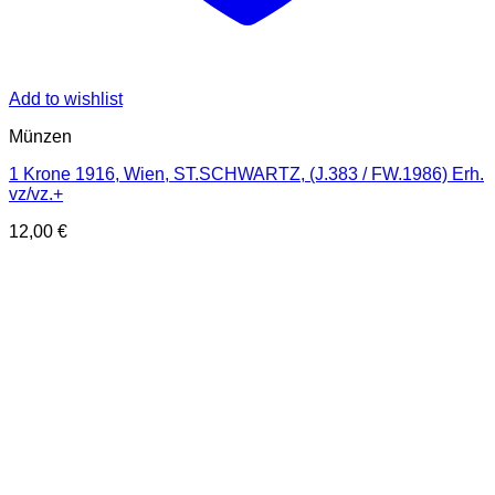
Add to wishlist
Münzen
1 Krone 1916, Wien, ST.SCHWARTZ, (J.383 / FW.1986) Erh.
vz/vz.+
12,00
€