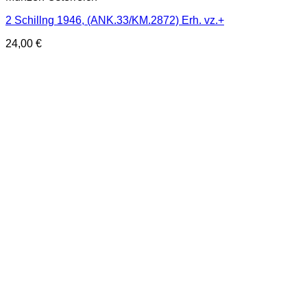
2 Schillng 1946, (ANK.33/KM.2872) Erh. vz.+
24,00
€