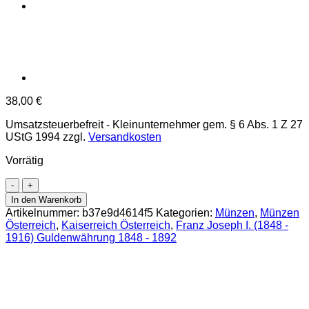
38,00
€
Umsatzsteuerbefreit - Kleinunternehmer gem. § 6 Abs. 1 Z 27
UStG 1994
zzgl.
Versandkosten
Vorrätig
1
Gulden
In den Warenkorb
1878,
Artikelnummer:
b37e9d4614f5
Kategorien:
Münzen
,
Münzen
(FW.1498/J.342/AMK.31)
Österreich
,
Kaiserreich Österreich
,
Franz Joseph I. (1848 -
Erh.
1916) Guldenwährung 1848 - 1892
vz.+
Menge