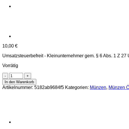
10,00
€
Umsatzsteuerbefreit - Kleinunternehmer gem. § 6 Abs. 1 Z 27
Vorrätig
Österreich
-
In den Warenkorb
offizieller
Artikelnummer:
5182ab9684f5
Kategorien:
Münzen
,
Münzen Ös
Kleinmünzensatz
2001,**
letzter
Kleinmünzensatz
in
Schilling**,
Erh.
Hgh/Blister