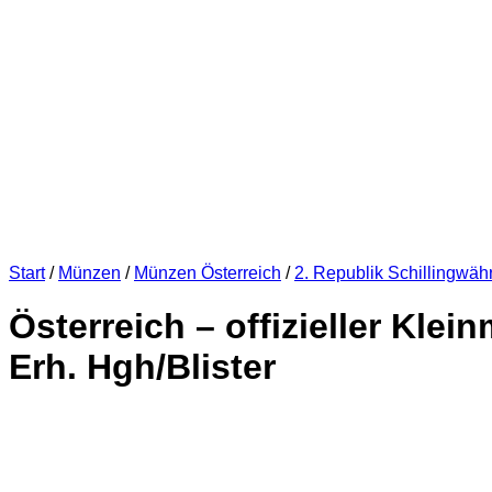
Start
/
Münzen
/
Münzen Österreich
/
2. Republik Schillingwäh
Österreich – offizieller Klei
Erh. Hgh/Blister