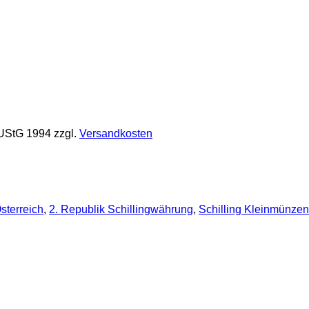
 UStG 1994
zzgl.
Versandkosten
terreich
,
2. Republik Schillingwährung
,
Schilling Kleinmünzen