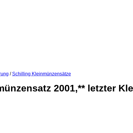
rung
/
Schilling Kleinmünzensätze
nmünzensatz 2001,** letzter Kl