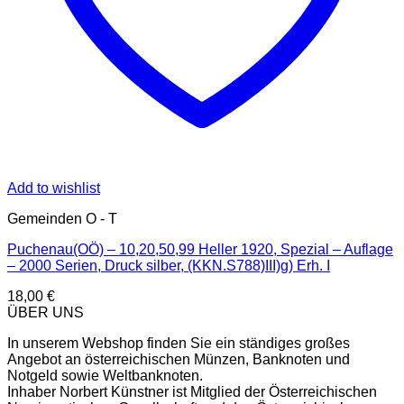
Add to wishlist
Gemeinden O - T
Puchenau(OÖ) – 10,20,50,99 Heller 1920, Spezial – Auflage
– 2000 Serien, Druck silber, (KKN.S788)III)g) Erh. I
18,00
€
ÜBER UNS
In unserem Webshop finden Sie ein ständiges großes
Angebot an österreichischen Münzen, Banknoten und
Notgeld sowie Weltbanknoten.
Inhaber Norbert Künstner ist Mitglied der Österreichischen