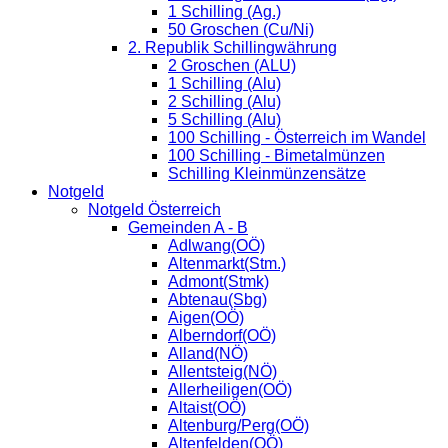
1 Schilling (Ag.)
50 Groschen (Cu/Ni)
2. Republik Schillingwährung
2 Groschen (ALU)
1 Schilling (Alu)
2 Schilling (Alu)
5 Schilling (Alu)
100 Schilling - Österreich im Wandel
100 Schilling - Bimetalmünzen
Schilling Kleinmünzensätze
Notgeld
Notgeld Österreich
Gemeinden A - B
Adlwang(OÖ)
Altenmarkt(Stm.)
Admont(Stmk)
Abtenau(Sbg)
Aigen(OÖ)
Alberndorf(OÖ)
Alland(NÖ)
Allentsteig(NÖ)
Allerheiligen(OÖ)
Altaist(OÖ)
Altenburg/Perg(OÖ)
Altenfelden(OÖ)