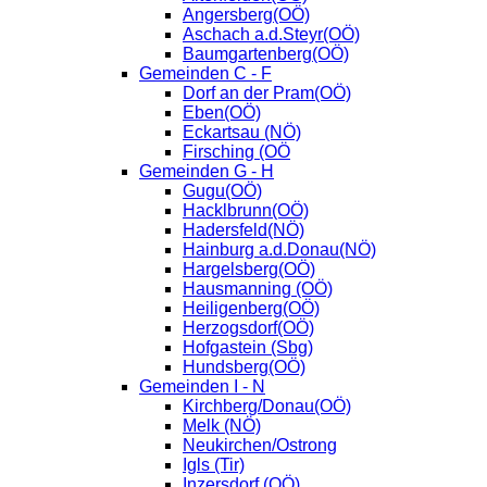
Angersberg(OÖ)
Aschach a.d.Steyr(OÖ)
Baumgartenberg(OÖ)
Gemeinden C - F
Dorf an der Pram(OÖ)
Eben(OÖ)
Eckartsau (NÖ)
Firsching (OÖ
Gemeinden G - H
Gugu(OÖ)
Hacklbrunn(OÖ)
Hadersfeld(NÖ)
Hainburg a.d.Donau(NÖ)
Hargelsberg(OÖ)
Hausmanning (OÖ)
Heiligenberg(OÖ)
Herzogsdorf(OÖ)
Hofgastein (Sbg)
Hundsberg(OÖ)
Gemeinden I - N
Kirchberg/Donau(OÖ)
Melk (NÖ)
Neukirchen/Ostrong
Igls (Tir)
Inzersdorf (OÖ)