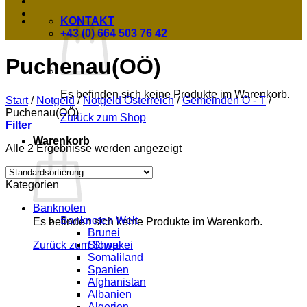
KONTAKT
+43 (0) 664 503 76 42
Puchenau(OÖ)
Es befinden sich keine Produkte im Warenkorb.
Start
/
Notgeld
/
Notgeld Österreich
/
Gemeinden O - T
/
Puchenau(OÖ)
Zurück zum Shop
Filter
Warenkorb
Alle 2 Ergebnisse werden angezeigt
Kategorien
Banknoten
Banknoten Welt
Es befinden sich keine Produkte im Warenkorb.
Brunei
Slowakei
Zurück zum Shop
Somaliland
Spanien
Afghanistan
Albanien
Algerien