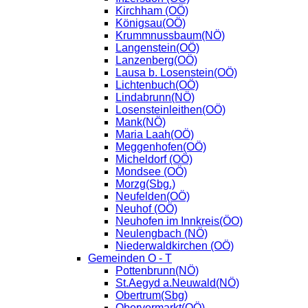
Kirchham (OÖ)
Königsau(OÖ)
Krummnussbaum(NÖ)
Langenstein(OÖ)
Lanzenberg(OÖ)
Lausa b. Losenstein(OÖ)
Lichtenbuch(OÖ)
Lindabrunn(NÖ)
Losensteinleithen(OÖ)
Mank(NÖ)
Maria Laah(OÖ)
Meggenhofen(OÖ)
Micheldorf (OÖ)
Mondsee (OÖ)
Morzg(Sbg.)
Neufelden(OÖ)
Neuhof (OÖ)
Neuhofen im Innkreis(ÖO)
Neulengbach (NÖ)
Niederwaldkirchen (OÖ)
Gemeinden O - T
Pottenbrunn(NÖ)
St.Aegyd a.Neuwald(NÖ)
Obertrum(Sbg)
Obervormarkt(OÖ)