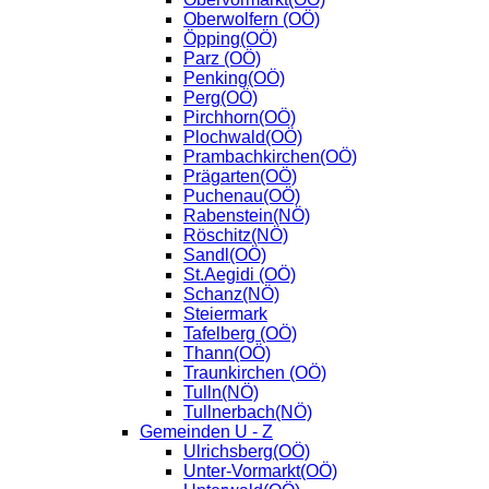
Oberwolfern (OÖ)
Öpping(OÖ)
Parz (OÖ)
Penking(OÖ)
Perg(OÖ)
Pirchhorn(OÖ)
Plochwald(OÖ)
Prambachkirchen(OÖ)
Prägarten(OÖ)
Puchenau(OÖ)
Rabenstein(NÖ)
Röschitz(NÖ)
Sandl(OÖ)
St.Aegidi (OÖ)
Schanz(NÖ)
Steiermark
Tafelberg (OÖ)
Thann(OÖ)
Traunkirchen (OÖ)
Tulln(NÖ)
Tullnerbach(NÖ)
Gemeinden U - Z
Ulrichsberg(OÖ)
Unter-Vormarkt(OÖ)