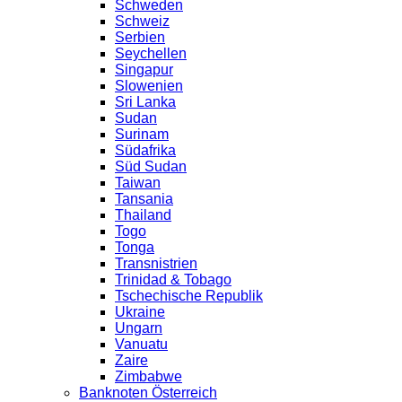
Schweden
Schweiz
Serbien
Seychellen
Singapur
Slowenien
Sri Lanka
Sudan
Surinam
Südafrika
Süd Sudan
Taiwan
Tansania
Thailand
Togo
Tonga
Transnistrien
Trinidad & Tobago
Tschechische Republik
Ukraine
Ungarn
Vanuatu
Zaire
Zimbabwe
Banknoten Österreich