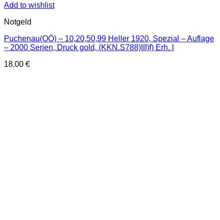
Add to wishlist
Notgeld
Puchenau(OÖ) – 10,20,50,99 Heller 1920, Spezial – Auflage
– 2000 Serien, Druck gold, (KKN.S788)III)f) Erh. I
18,00
€