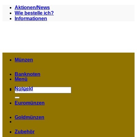
Zum
Aktionen/News
Inhalt
Wie bestelle ich?
springen
Informationen
Münzen
Banknoten
Menü
Notgeld
Suchen
nach:
Euromünzen
Goldmünzen
Zubehör