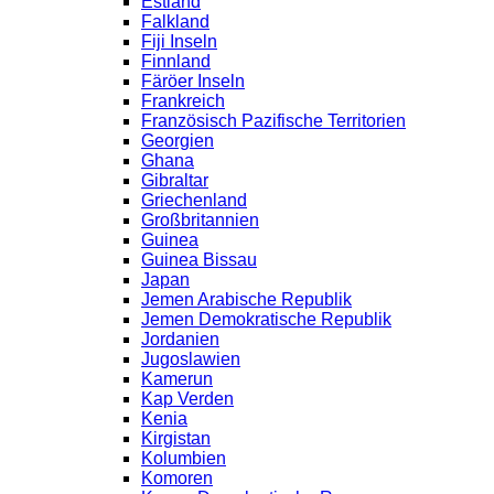
Estland
Falkland
Fiji Inseln
Finnland
Färöer Inseln
Frankreich
Französisch Pazifische Territorien
Georgien
Ghana
Gibraltar
Griechenland
Großbritannien
Guinea
Guinea Bissau
Japan
Jemen Arabische Republik
Jemen Demokratische Republik
Jordanien
Jugoslawien
Kamerun
Kap Verden
Kenia
Kirgistan
Kolumbien
Komoren