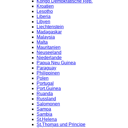
Kongo Demokratische Rep.
Kroatien
Lesotho
Liberia
Libyen
Liechtenstein
Madagaskar
Malaysia
Malta
Mauritanien
Neuseeland
Niederlande
Papua Neu Guinea
Paraguay
Philippinen
Polen
Portugal
Port.Guinea
Ruanda
Russland
Salomonen
Samoa
Sambia
St.Helena
St.Thomas und Principe