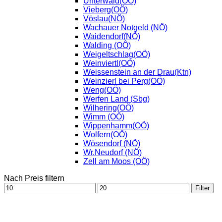
Unterwald(OÖ)
Vieberg(OÖ)
Vöslau(NÖ)
Wachauer Notgeld (NÖ)
Waidendorf(NÖ)
Walding (OÖ)
Weigeltschlag(OÖ)
Weinviertl(OÖ)
Weissenstein an der Drau(Ktn)
Weinzierl bei Perg(OÖ)
Weng(OÖ)
Werfen Land (Sbg)
Wilhering(OÖ)
Wimm (OÖ)
Wippenhamm(OÖ)
Wolfern(OÖ)
Wösendorf (NÖ)
Wr.Neudorf (NÖ)
Zell am Moos (OÖ)
Nach Preis filtern
Min.
Max.
Filter
Preis
Preis