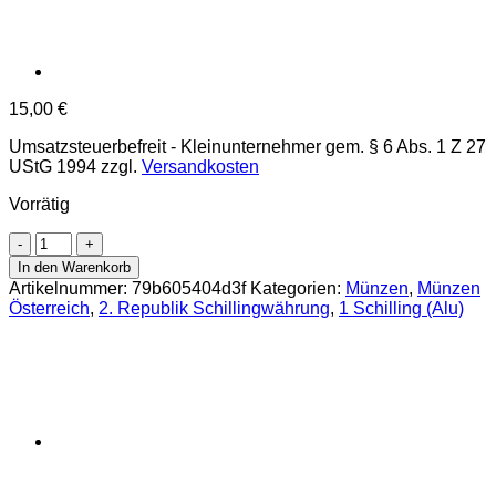
15,00
€
Umsatzsteuerbefreit - Kleinunternehmer gem. § 6 Abs. 1 Z 27
UStG 1994
zzgl.
Versandkosten
Vorrätig
1
Schillng
In den Warenkorb
1946,
Artikelnummer:
79b605404d3f
Kategorien:
Münzen
,
Münzen
(J.455/ANK21)
Österreich
,
2. Republik Schillingwährung
,
1 Schilling (Alu)
Erh.
f.stgl.
Menge