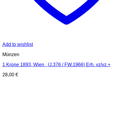
Add to wishlist
Münzen
1 Krone 1893, Wien , (J.376 / FW.1966) Erh. vz/vz.+
28,00
€