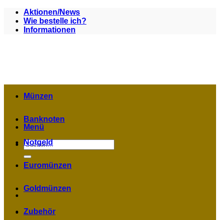
Zum
Aktionen/News
Inhalt
Wie bestelle ich?
springen
Informationen
Münzen
Banknoten
Menü
Notgeld
Suchen
nach:
Euromünzen
Goldmünzen
Zubehör