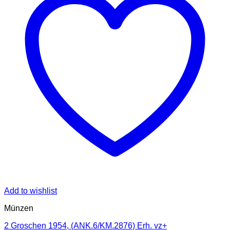
Add to wishlist
Münzen
2 Groschen 1954, (ANK.6/KM.2876) Erh. vz+