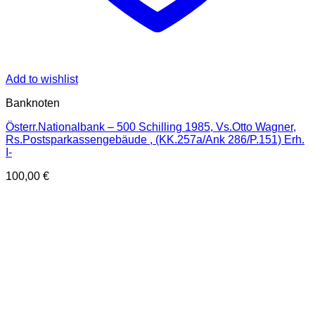
Add to wishlist
Banknoten
Österr.Nationalbank – 500 Schilling 1985, Vs.Otto Wagner,
Rs.Postsparkassengebäude , (KK.257a/Ank 286/P.151) Erh.
I-
100,00
€