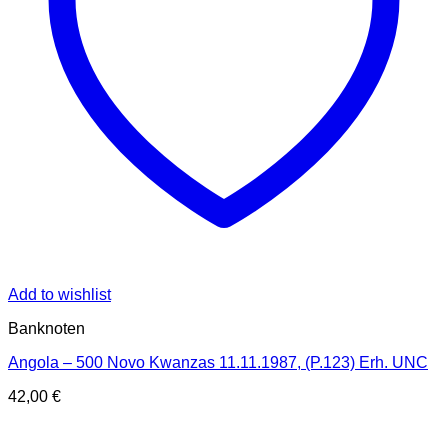
Add to wishlist
Banknoten
Angola – 500 Novo Kwanzas 11.11.1987, (P.123) Erh. UNC
42,00
€