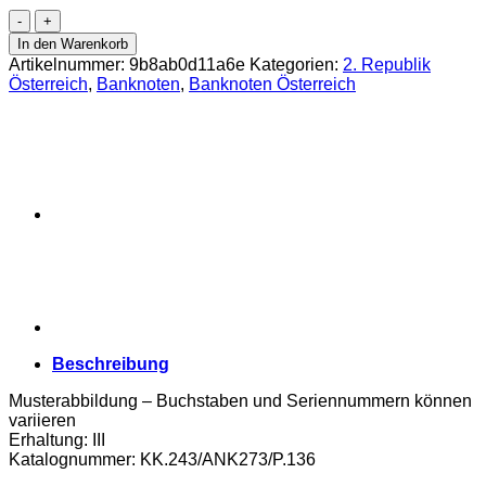
Österr.Nationalbank
-
In den Warenkorb
20
Artikelnummer:
9b8ab0d11a6e
Kategorien:
2. Republik
Schilling
Österreich
,
Banknoten
,
Banknoten Österreich
1956,
Vs.Auer
von
Welsbach,
Rs.Kirche
Maria
Rain
vor
den
Karawanken,
(KK.243/ANK273/P.136)
Erh.
III
Menge
Beschreibung
Musterabbildung – Buchstaben und Seriennummern können
variieren
Erhaltung: III
Katalognummer: KK.243/ANK273/P.136