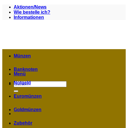
Zum
Aktionen/News
Inhalt
Wie bestelle ich?
springen
Informationen
Münzen
Banknoten
Menü
Notgeld
Suchen
nach:
Euromünzen
Goldmünzen
Zubehör