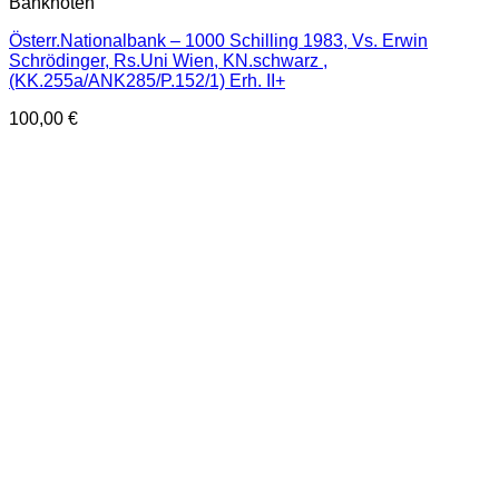
Banknoten
Österr.Nationalbank – 1000 Schilling 1983, Vs. Erwin
Schrödinger, Rs.Uni Wien, KN.schwarz ,
(KK.255a/ANK285/P.152/1) Erh. II+
100,00
€