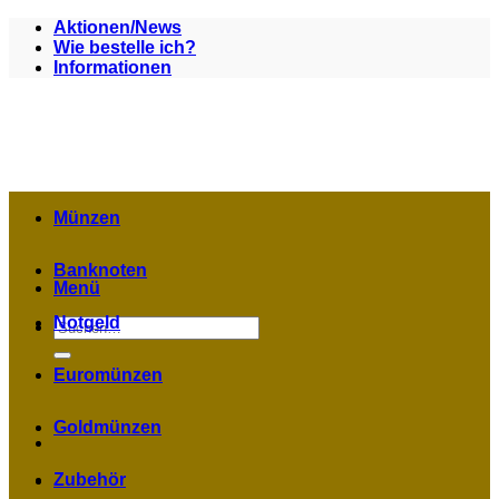
Zum
Aktionen/News
Inhalt
Wie bestelle ich?
springen
Informationen
Münzen
Banknoten
Menü
Notgeld
Suchen
nach:
Euromünzen
Goldmünzen
Zubehör