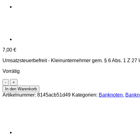
7,00
€
Umsatzsteuerbefreit - Kleinunternehmer gem. § 6 Abs. 1 Z 27
Vorrätig
Österr.Nationalbank
-
In den Warenkorb
20
Artikelnummer:
8145acb51d49
Kategorien:
Banknoten
,
Bankno
Schilling
1967,
Vs.Carl
Ritter
.v.
Ghega,
Rs.
Bahnviadukt