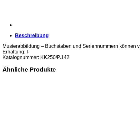
Semmeringbahn,
(KK250/P.142)
Erh.
I-
Menge
Beschreibung
Musterabbildung – Buchstaben und Seriennummern können va
Erhaltung: I-
Katalognummer: KK250/P.142
Ähnliche Produkte