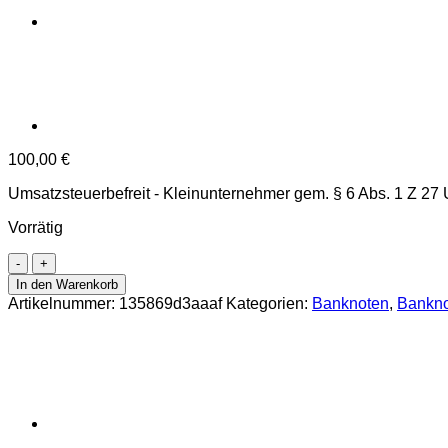
100,00
€
Umsatzsteuerbefreit - Kleinunternehmer gem. § 6 Abs. 1 Z 27
Vorrätig
Österr.Nationalbank
-
In den Warenkorb
100
Artikelnummer:
135869d3aaaf
Kategorien:
Banknoten
,
Bankno
Schilling
1947,
Vs.
Frau
in
Tracht,
Rs.Gosausee
vor