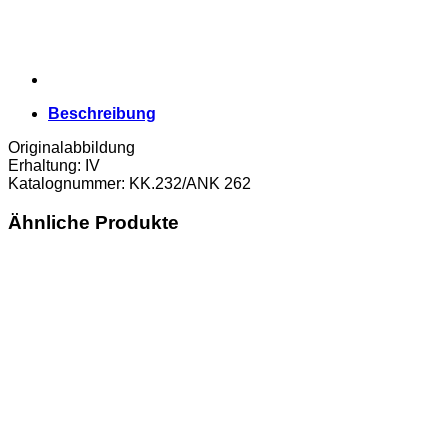
Dachstein,
(KK.232/ANK
262)
Erh.
IV
Menge
Beschreibung
Originalabbildung
Erhaltung: IV
Katalognummer: KK.232/ANK 262
Ähnliche Produkte