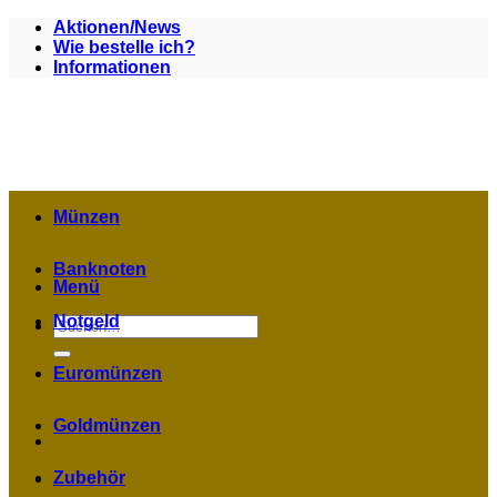
Zum
Aktionen/News
Inhalt
Wie bestelle ich?
springen
Informationen
Münzen
Banknoten
Menü
Notgeld
Suchen
nach:
Euromünzen
Goldmünzen
Zubehör