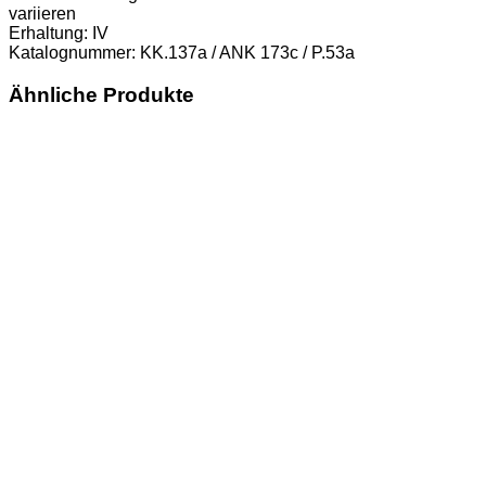
ANK
variieren
173c
Erhaltung: IV
/
Katalognummer: KK.137a / ANK 173c / P.53a
P.53a)
Erh.
Ähnliche Produkte
IV
Menge