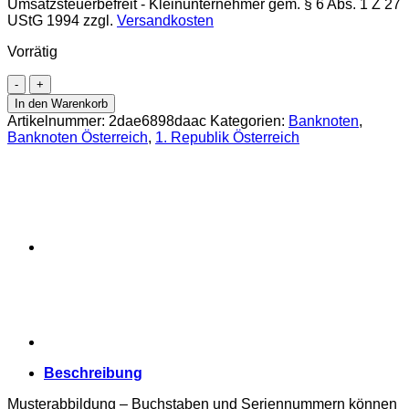
Umsatzsteuerbefreit - Kleinunternehmer gem. § 6 Abs. 1 Z 27
UStG 1994
zzgl.
Versandkosten
Vorrätig
Österreichisch-
ungarische
In den Warenkorb
Bank
Artikelnummer:
2dae6898daac
Kategorien:
Banknoten
,
-
Banknoten Österreich
,
1. Republik Österreich
20
Kronen
1913,
II.
Auflage
mit
roten
DEUTSCHÖSTERREICH
-
Stempel,
waagrecht
auf
dem
Wappen,
Beschreibung
(KK.137a
/
Musterabbildung – Buchstaben und Seriennummern können