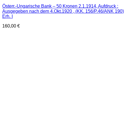
Österr.-Ungarische Bank – 50 Kronen 2.1.1914, Aufdruck :
Ausgegeben nach dem 4.Okt.1920 , (KK. 156/P.46/ANK 190)
Erh. I
160,00
€