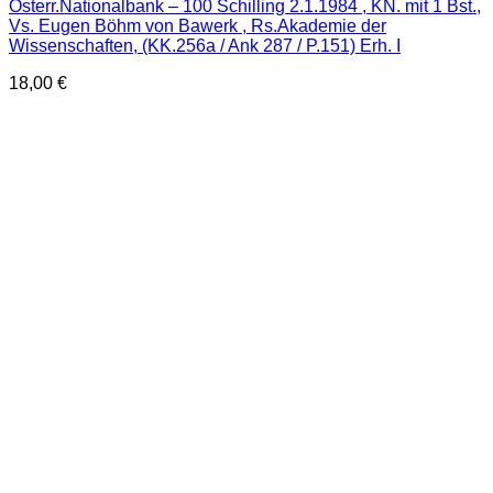
Österr.Nationalbank – 100 Schilling 2.1.1984 , KN. mit 1 Bst.,
Vs. Eugen Böhm von Bawerk , Rs.Akademie der
Wissenschaften, (KK.256a / Ank 287 / P.151) Erh. I
18,00
€