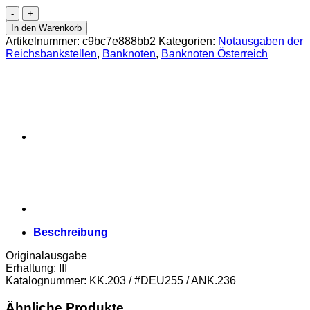
10
Reichsmark
In den Warenkorb
22.1.1929,
Artikelnummer:
c9bc7e888bb2
Kategorien:
Notausgaben der
Provisorium,
Reichsbankstellen
,
Banknoten
,
Banknoten Österreich
Fotomechanischer
Druck
auf
Lebensmittelpapier,
(KK.203
/
#DEU255
/
ANK.236)
Erh.
III
Menge
Beschreibung
Originalausgabe
Erhaltung: III
Katalognummer: KK.203 / #DEU255 / ANK.236
Ähnliche Produkte