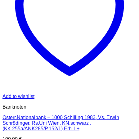
Add to wishlist
Banknoten
Österr.Nationalbank – 1000 Schilling 1983, Vs. Erwin
Schrödinger, Rs.Uni Wien, KN.schwarz ,
(KK.255a/ANK285/P.152/1) Erh. II+