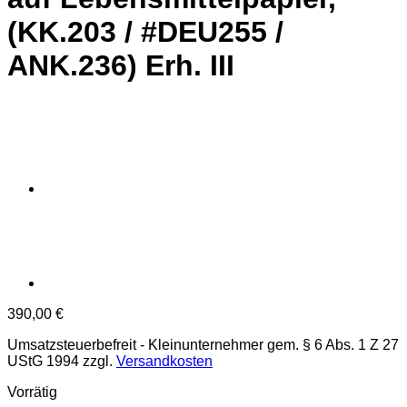
(KK.203 / #DEU255 /
ANK.236) Erh. III
390,00
€
Umsatzsteuerbefreit - Kleinunternehmer gem. § 6 Abs. 1 Z 27
UStG 1994
zzgl.
Versandkosten
Vorrätig