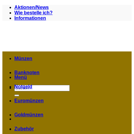
Zum
Aktionen/News
Inhalt
Wie bestelle ich?
springen
Informationen
Münzen
Banknoten
Menü
Notgeld
Suchen
nach:
Euromünzen
Goldmünzen
Zubehör