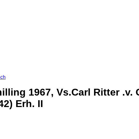
ich
lling 1967, Vs.Carl Ritter .v
) Erh. II