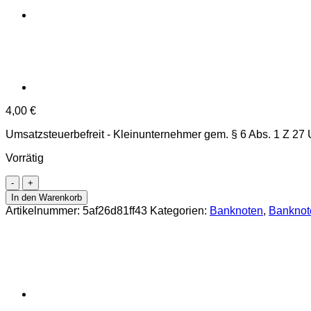
4,00
€
Umsatzsteuerbefreit - Kleinunternehmer gem. § 6 Abs. 1 Z 27
Vorrätig
Österr.Nationalbank
-
In den Warenkorb
20
Artikelnummer:
5af26d81ff43
Kategorien:
Banknoten
,
Banknot
Schilling
1967,
Vs.Carl
Ritter
.v.
Ghega
,
Rs.