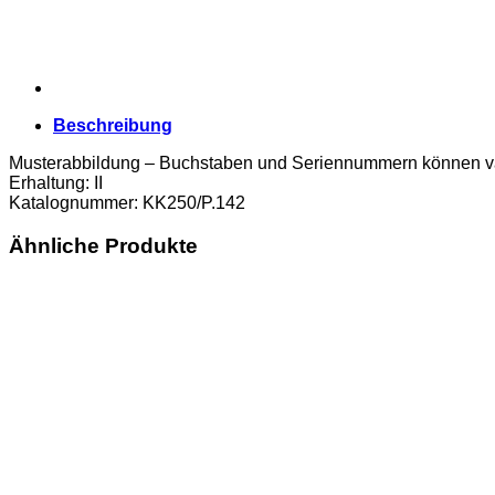
Bahnviadukt
Semmeringbahn,
(KK250/P.142)
Erh.
II
Menge
Beschreibung
Musterabbildung – Buchstaben und Seriennummern können va
Erhaltung: II
Katalognummer: KK250/P.142
Ähnliche Produkte