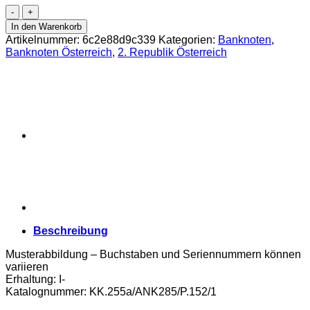
Österr.Nationalbank
-
In den Warenkorb
1000
Artikelnummer:
6c2e88d9c339
Kategorien:
Banknoten
,
Schilling
Banknoten Österreich
,
2. Republik Österreich
1983,
Vs.
Erwin
Schrödinger,
Rs.Uni
Wien,
KN.schwarz
,
(KK.255a/ANK285/P.152/1)
Erh.
I-
Menge
Beschreibung
Musterabbildung – Buchstaben und Seriennummern können
variieren
Erhaltung: I-
Katalognummer: KK.255a/ANK285/P.152/1