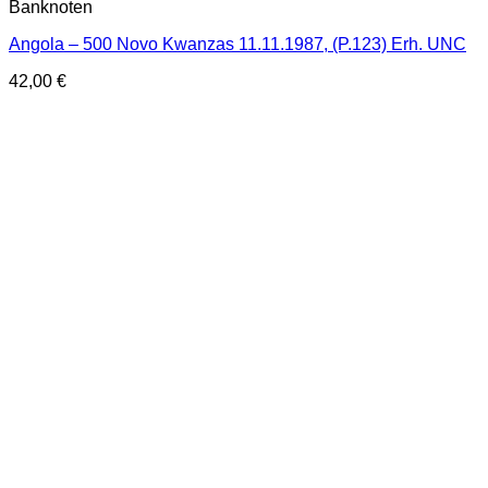
Banknoten
Angola – 500 Novo Kwanzas 11.11.1987, (P.123) Erh. UNC
42,00
€