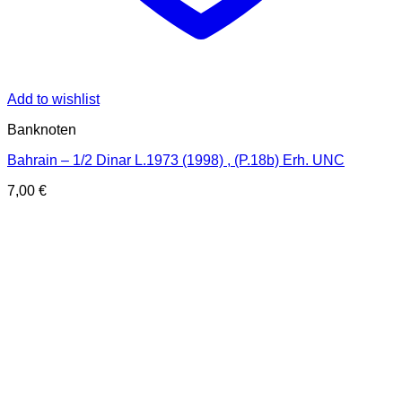
Add to wishlist
Banknoten
Bahrain – 1/2 Dinar L.1973 (1998) , (P.18b) Erh. UNC
7,00
€