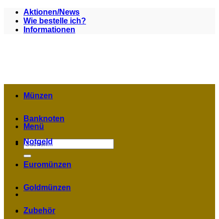
Zum
Aktionen/News
Inhalt
Wie bestelle ich?
springen
Informationen
Münzen
Banknoten
Menü
Notgeld
Suchen
nach:
Euromünzen
Goldmünzen
Zubehör