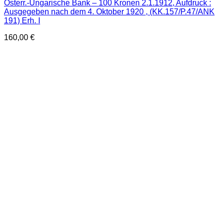
Österr.-Ungarische Bank – 100 Kronen 2.1.1912, Aufdruck :
Ausgegeben nach dem 4. Oktober 1920 , (KK.157/P.47/ANK
191) Erh. I
160,00
€