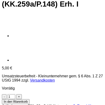
(KK.259a/P.148) Erh. I
5,00
€
Umsatzsteuerbefreit - Kleinunternehmer gem. § 6 Abs. 1 Z 27
UStG 1994
zzgl.
Versandkosten
Vorrätig
Österr.Nationalbank
-
In den Warenkorb
20