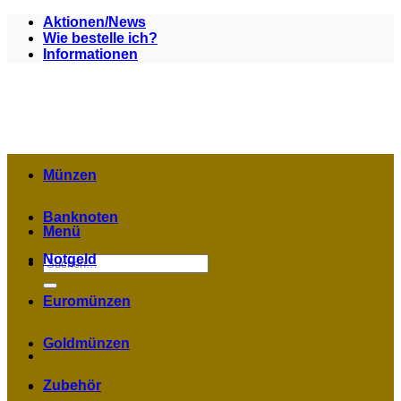
Zum
Aktionen/News
Inhalt
Wie bestelle ich?
springen
Informationen
Münzen
Banknoten
Menü
Notgeld
Suchen
nach:
Euromünzen
Goldmünzen
Zubehör