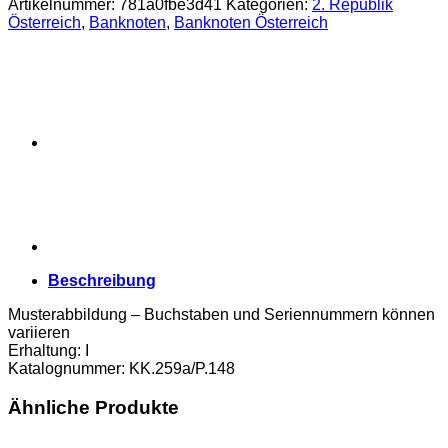
Artikelnummer:
781a0fbe3d41
Kategorien:
2. Republik
Schilling
Österreich
,
Banknoten
,
Banknoten Österreich
1986,
KN.dünn,
Vs.Moritz
M.Daffinger,
Rs.Albertina,
(KK.259a/P.148)
Erh.
I
Menge
Beschreibung
Musterabbildung – Buchstaben und Seriennummern können
variieren
Erhaltung: I
Katalognummer: KK.259a/P.148
Ähnliche Produkte