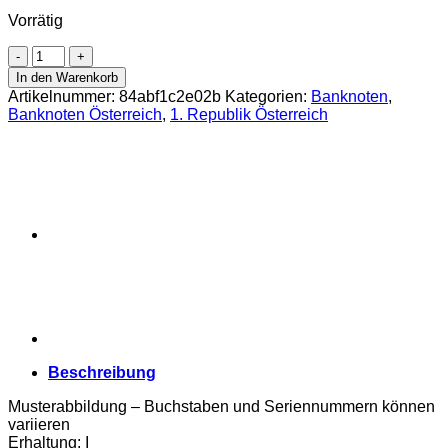
Vorrätig
Österreichisch-
ungarische
In den Warenkorb
Bank
Artikelnummer:
84abf1c2e02b
Kategorien:
Banknoten
,
-
Banknoten Österreich
,
1. Republik Österreich
10
Kronen
1915,
mit
rotorangen
DEUTSCHÖSTERREICH
-
Stempel,Flachdruck
,
(KK.135b/ANK171/P.51)
Erh.
I
Menge
Beschreibung
Musterabbildung – Buchstaben und Seriennummern können
variieren
Erhaltung: I