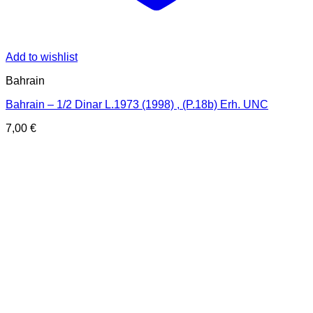
Add to wishlist
Bahrain
Bahrain – 1/2 Dinar L.1973 (1998) , (P.18b) Erh. UNC
7,00
€