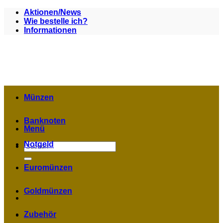
Zum
Aktionen/News
Inhalt
Wie bestelle ich?
springen
Informationen
Münzen
Banknoten
Menü
Notgeld
Suchen
nach:
Euromünzen
Goldmünzen
Zubehör