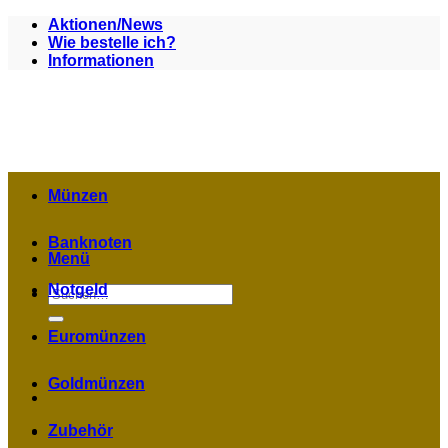
Zum
Aktionen/News
Inhalt
Wie bestelle ich?
springen
Informationen
Münzen
Banknoten
Menü
Notgeld
Suchen
nach:
Euromünzen
Goldmünzen
Zubehör