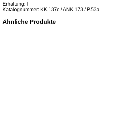
173
Erhaltung: I
/
Katalognummer: KK.137c / ANK 173 / P.53a
P.53a)
Erh.
Ähnliche Produkte
I
Menge