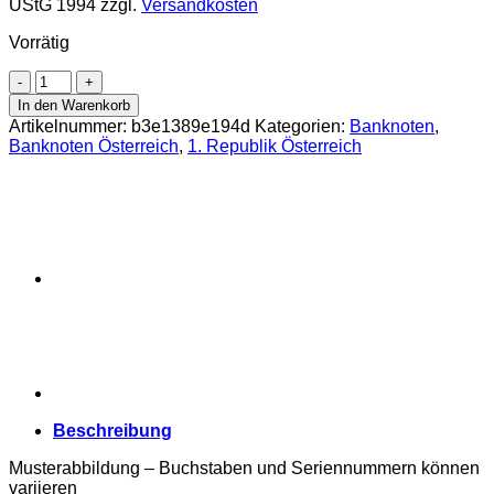
UStG 1994
zzgl.
Versandkosten
Vorrätig
Österreichisch-
ungarische
In den Warenkorb
Bank
Artikelnummer:
b3e1389e194d
Kategorien:
Banknoten
,
-
Banknoten Österreich
,
1. Republik Österreich
20
Kronen
1913
,
II.
Auflage
mit
orangen
DEUTSCHÖSTERREICH
-
Stempel
unter
dem
Wappen,
Beschreibung
(KK.137c
/
Musterabbildung – Buchstaben und Seriennummern können
ANK
variieren