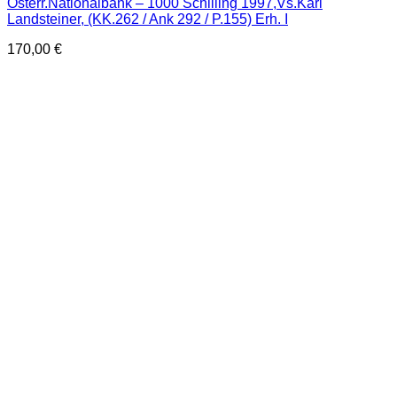
Österr.Nationalbank – 1000 Schilling 1997,Vs.Karl
Landsteiner, (KK.262 / Ank 292 / P.155) Erh. I
170,00
€