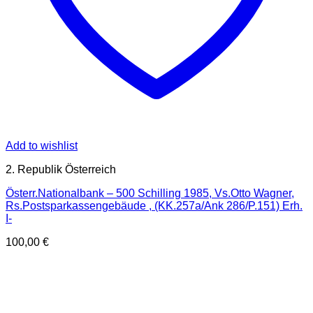
Add to wishlist
2. Republik Österreich
Österr.Nationalbank – 500 Schilling 1985, Vs.Otto Wagner,
Rs.Postsparkassengebäude , (KK.257a/Ank 286/P.151) Erh.
I-
100,00
€