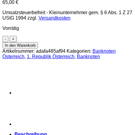
65,00
€
Umsatzsteuerbefreit - Kleinunternehmer gem. § 6 Abs. 1 Z 27
UStG 1994
zzgl.
Versandkosten
Vorrätig
Österreichisch-
ungarische
In den Warenkorb
Bank
Artikelnummer:
adafa485af94
Kategorien:
Banknoten
-
Österreich
,
1. Republik Österreich
,
Banknoten
20
Kronen
1913
,
II.
Auflage
mit
roten
DEUTSCHÖSTERREICH
-
Stempel
waagrecht
auf
dem
Beschreibung