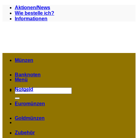
Zum
Aktionen/News
Inhalt
Wie bestelle ich?
springen
Informationen
Münzen
Banknoten
Menü
Notgeld
Suchen
nach:
Euromünzen
Goldmünzen
Zubehör