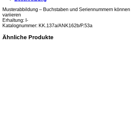
Wappen
links
Musterabbildung – Buchstaben und Seriennummern können
verschoben,
variieren
(KK.137a/ANK162b/P.53a)
Erhaltung: I-
Erh.
Katalognummer: KK.137a/ANK162b/P.53a
I-
Menge
Ähnliche Produkte