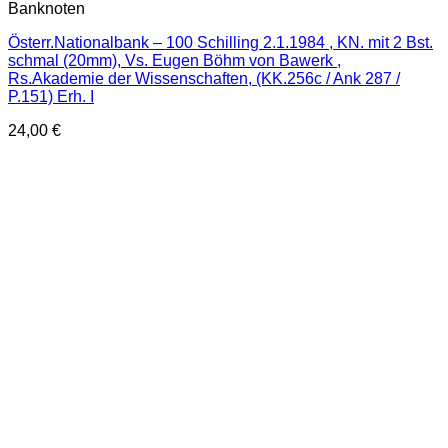
Banknoten
Österr.Nationalbank – 100 Schilling 2.1.1984 , KN. mit 2 Bst.
schmal (20mm), Vs. Eugen Böhm von Bawerk ,
Rs.Akademie der Wissenschaften, (KK.256c / Ank 287 /
P.151) Erh. I
24,00
€