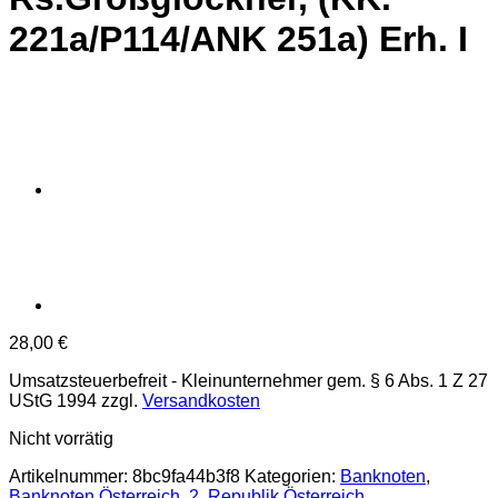
221a/P114/ANK 251a) Erh. I
28,00
€
Umsatzsteuerbefreit - Kleinunternehmer gem. § 6 Abs. 1 Z 27
UStG 1994
zzgl.
Versandkosten
Nicht vorrätig
Artikelnummer:
8bc9fa44b3f8
Kategorien:
Banknoten
,
Banknoten Österreich
,
2. Republik Österreich