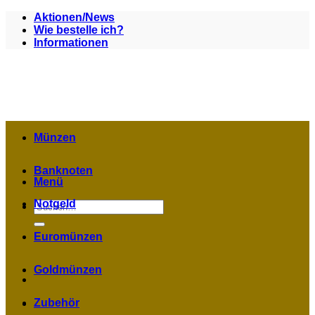
Zum
Aktionen/News
Inhalt
Wie bestelle ich?
springen
Informationen
Münzen
Banknoten
Menü
Notgeld
Suchen
nach:
Euromünzen
Goldmünzen
Zubehör