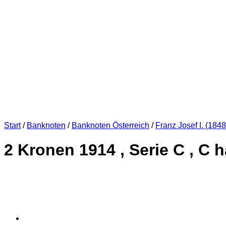
Start
/
Banknoten
/
Banknoten Österreich
/
Franz Josef I. (184
2 Kronen 1914 , Serie C , C ha