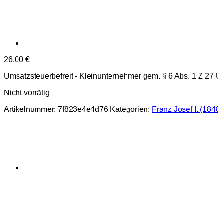
26,00
€
Umsatzsteuerbefreit - Kleinunternehmer gem. § 6 Abs. 1 Z 27
Nicht vorrätig
Artikelnummer:
7f823e4e4d76
Kategorien:
Franz Josef I. (184