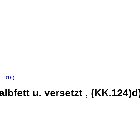
8-1916)
lbfett u. versetzt , (KK.124)d)