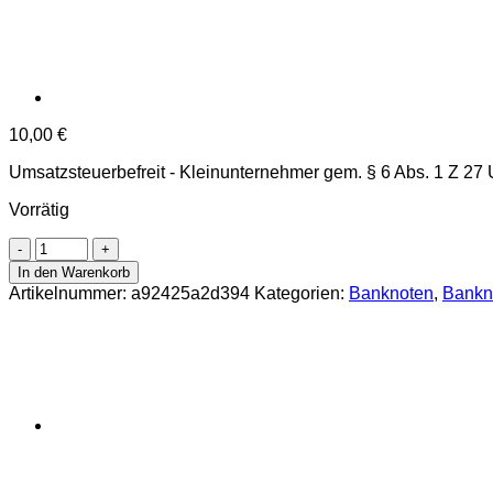
10,00
€
Umsatzsteuerbefreit - Kleinunternehmer gem. § 6 Abs. 1 Z 27
Vorrätig
Österreichisch-
ungarische
In den Warenkorb
Bank
Artikelnummer:
a92425a2d394
Kategorien:
Banknoten
,
Bankn
-
1
Krone
1916
,
(KK.
127
/
P.20
/