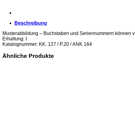
ANK
164)
Erh.
I
Beschreibung
Menge
Musterabbildung – Buchstaben und Seriennummern können va
Erhaltung: I
Katalognummer: KK. 127 / P.20 / ANK 164
Ähnliche Produkte