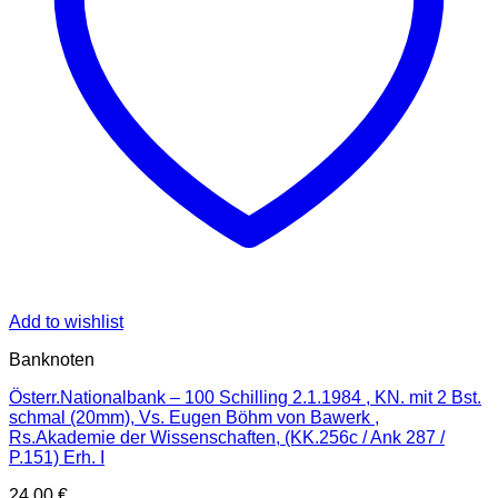
Add to wishlist
Banknoten
Österr.Nationalbank – 100 Schilling 2.1.1984 , KN. mit 2 Bst.
schmal (20mm), Vs. Eugen Böhm von Bawerk ,
Rs.Akademie der Wissenschaften, (KK.256c / Ank 287 /
P.151) Erh. I
24,00
€