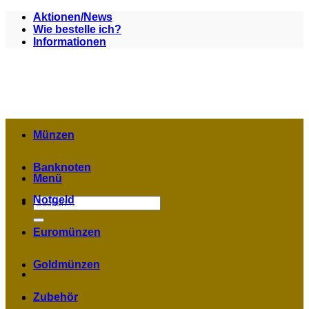
Zum
Aktionen/News
Inhalt
Wie bestelle ich?
springen
Informationen
Münzen
Banknoten
Menü
Notgeld
Suchen
nach:
Euromünzen
Goldmünzen
Zubehör