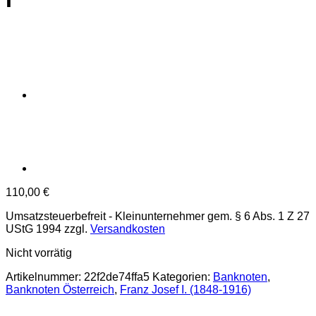
110,00
€
Umsatzsteuerbefreit - Kleinunternehmer gem. § 6 Abs. 1 Z 27
UStG 1994
zzgl.
Versandkosten
Nicht vorrätig
Artikelnummer:
22f2de74ffa5
Kategorien:
Banknoten
,
Banknoten Österreich
,
Franz Josef I. (1848-1916)