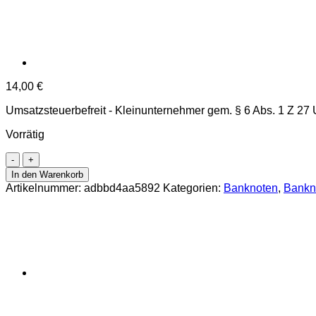
14,00
€
Umsatzsteuerbefreit - Kleinunternehmer gem. § 6 Abs. 1 Z 27
Vorrätig
Österreichisch-
ungarische
In den Warenkorb
Bank
Artikelnummer:
adbbd4aa5892
Kategorien:
Banknoten
,
Bankn
-
20
Kronen
2.01.1913,
(KK.
120/
P.13)
Erh.
III
Menge