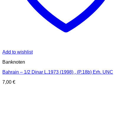
Add to wishlist
Banknoten
Bahrain – 1/2 Dinar L.1973 (1998) , (P.18b) Erh. UNC
7,00
€