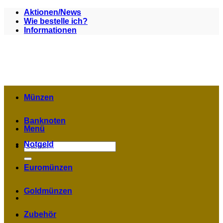
Zum
Aktionen/News
Inhalt
Wie bestelle ich?
springen
Informationen
Münzen
Banknoten
Menü
Notgeld
Suchen
nach:
Euromünzen
Goldmünzen
Zubehör