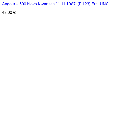
Angola – 500 Novo Kwanzas 11.11.1987, (P.123) Erh. UNC
42,00
€