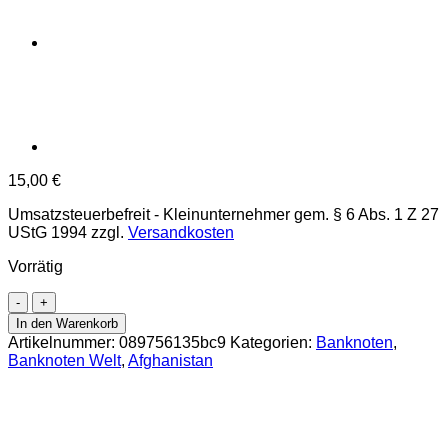
15,00
€
Umsatzsteuerbefreit - Kleinunternehmer gem. § 6 Abs. 1 Z 27
UStG 1994
zzgl.
Versandkosten
Vorrätig
Afghanistan
-
In den Warenkorb
500
Artikelnummer:
089756135bc9
Kategorien:
Banknoten
,
Afghanis
Banknoten Welt
,
Afghanistan
SH
1356
(1977),
(P.52a)
Erh.