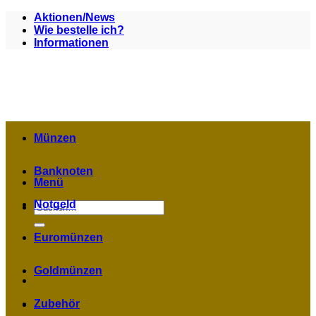
Zum
Aktionen/News
Inhalt
Wie bestelle ich?
springen
Informationen
Münzen
Banknoten
Menü
Notgeld
Suchen
nach:
Euromünzen
Goldmünzen
Zubehör