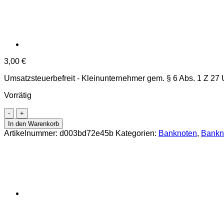
3,00
€
Umsatzsteuerbefreit - Kleinunternehmer gem. § 6 Abs. 1 Z 27
Vorrätig
Angola
-
In den Warenkorb
5
Artikelnummer:
d003bd72e45b
Kategorien:
Banknoten
,
Bankn
Kwanzas
10.1999,
(P.144a)
Erh.
UNC
Menge