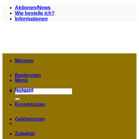
Zum
Aktionen/News
Inhalt
Wie bestelle ich?
springen
Informationen
Münzen
Banknoten
Menü
Notgeld
Suchen
nach:
Euromünzen
Goldmünzen
Zubehör