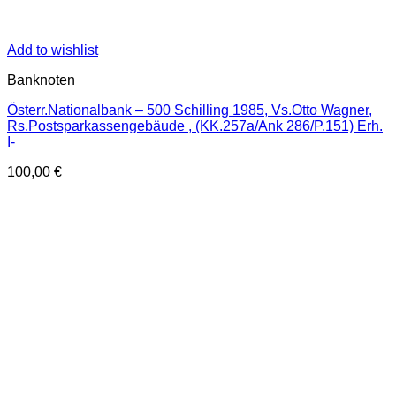
Add to wishlist
Banknoten
Österr.Nationalbank – 500 Schilling 1985, Vs.Otto Wagner,
Rs.Postsparkassengebäude , (KK.257a/Ank 286/P.151) Erh.
I-
100,00
€