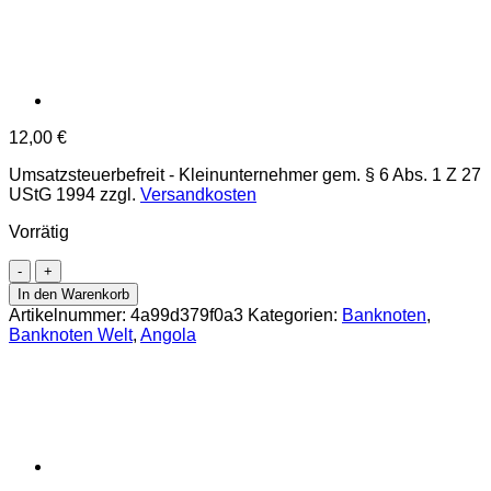
12,00
€
Umsatzsteuerbefreit - Kleinunternehmer gem. § 6 Abs. 1 Z 27
UStG 1994
zzgl.
Versandkosten
Vorrätig
Angola
-
In den Warenkorb
500
Artikelnummer:
4a99d379f0a3
Kategorien:
Banknoten
,
Kwanzas
Banknoten Welt
,
Angola
10.2012,
(P.155a)
Erh.
UNC
Menge