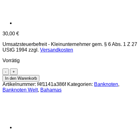
30,00
€
Umsatzsteuerbefreit - Kleinunternehmer gem. § 6 Abs. 1 Z 27
UStG 1994
zzgl.
Versandkosten
Vorrätig
Bahamas
-
In den Warenkorb
10
Artikelnummer:
f4f1141a386f
Kategorien:
Banknoten
,
Dollars
Banknoten Welt
,
Bahamas
2009,
(P.73A)
Erh.
UNC
Menge