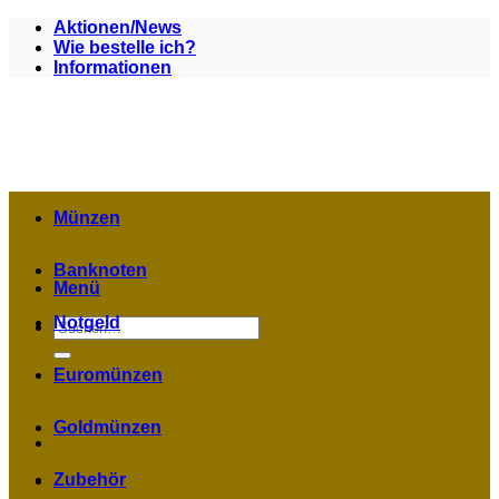
Zum
Aktionen/News
Inhalt
Wie bestelle ich?
springen
Informationen
Münzen
Banknoten
Menü
Notgeld
Suchen
nach:
Euromünzen
Goldmünzen
Zubehör