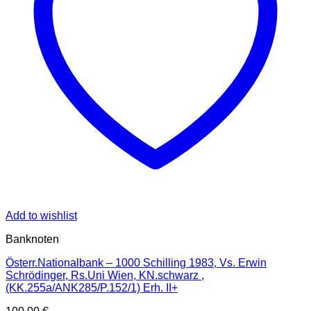
Add to wishlist
Banknoten
Österr.Nationalbank – 1000 Schilling 1983, Vs. Erwin
Schrödinger, Rs.Uni Wien, KN.schwarz ,
(KK.255a/ANK285/P.152/1) Erh. II+