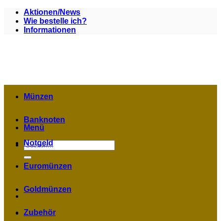
Zum
Aktionen/News
Inhalt
Wie bestelle ich?
springen
Informationen
Münzen
Banknoten
Menü
Notgeld
Suchen
nach:
Euromünzen
Goldmünzen
Zubehör