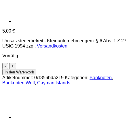
5,00
€
Umsatzsteuerbefreit - Kleinunternehmer gem. § 6 Abs. 1 Z 27
UStG 1994
zzgl.
Versandkosten
Vorrätig
Cayman
Islands
In den Warenkorb
-
Artikelnummer:
0cf356bda219
Kategorien:
Banknoten
,
1
Banknoten Welt
,
Cayman Islands
Dollar
2006,
(P.33d)
Erh.
UNC
Menge