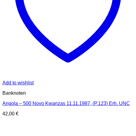
Add to wishlist
Banknoten
Angola – 500 Novo Kwanzas 11.11.1987, (P.123) Erh. UNC
42,00
€