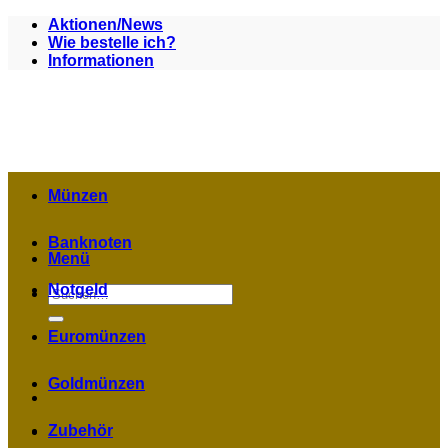
Zum
Aktionen/News
Inhalt
Wie bestelle ich?
springen
Informationen
Münzen
Banknoten
Menü
Notgeld
Suchen
nach:
Euromünzen
Goldmünzen
Zubehör