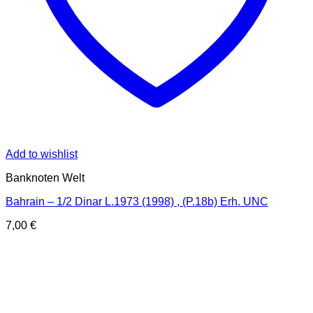
Add to wishlist
Banknoten Welt
Bahrain – 1/2 Dinar L.1973 (1998) , (P.18b) Erh. UNC
7,00
€