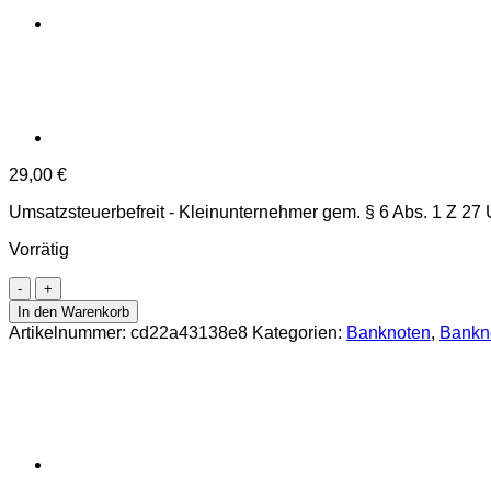
29,00
€
Umsatzsteuerbefreit - Kleinunternehmer gem. § 6 Abs. 1 Z 27
Vorrätig
China
-
In den Warenkorb
100
Artikelnummer:
cd22a43138e8
Kategorien:
Banknoten
,
Bankn
Yuan
2005,
Seriennummernpräfix
Buchstabe-
Zahl-
Buchstabe-
Zahl,
(P.907c)