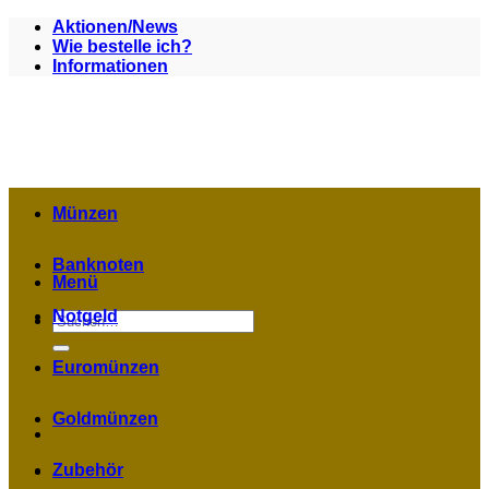
Zum
Aktionen/News
Inhalt
Wie bestelle ich?
springen
Informationen
Münzen
Banknoten
Menü
Notgeld
Suchen
nach:
Euromünzen
Goldmünzen
Zubehör