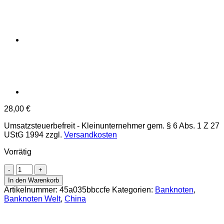
28,00
€
Umsatzsteuerbefreit - Kleinunternehmer gem. § 6 Abs. 1 Z 27
UStG 1994
zzgl.
Versandkosten
Vorrätig
China
-
In den Warenkorb
100
Artikelnummer:
45a035bbccfe
Kategorien:
Banknoten
,
Yuan
Banknoten Welt
,
China
2015,
Präfix
der