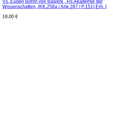
Vs. Eugen Böhm von Bawerk , Rs.Akademie der
Wissenschaften, (KK.256a / Ank 287 / P.151) Erh. I
18,00
€