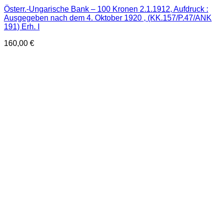
Österr.-Ungarische Bank – 100 Kronen 2.1.1912, Aufdruck :
Ausgegeben nach dem 4. Oktober 1920 , (KK.157/P.47/ANK
191) Erh. I
160,00
€