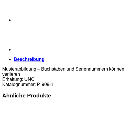
Seriennummer
mit
zwei
Buchstaben,
(P.
909-
1)
Erh.
UNC
Menge
Beschreibung
Musterabbildung – Buchstaben und Seriennummern können
variieren
Erhaltung: UNC
Katalognummer: P. 909-1
Ähnliche Produkte