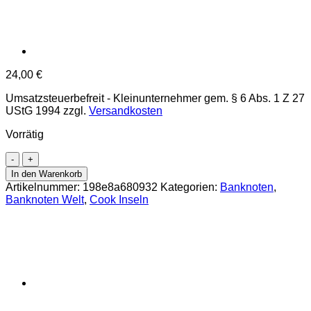
24,00
€
Umsatzsteuerbefreit - Kleinunternehmer gem. § 6 Abs. 1 Z 27
UStG 1994
zzgl.
Versandkosten
Vorrätig
Cook
Inseln
In den Warenkorb
-
Artikelnummer:
198e8a680932
Kategorien:
Banknoten
,
3
Banknoten Welt
,
Cook Inseln
Dollars
1992,
(P.6a)
Erh.
UNC
Menge