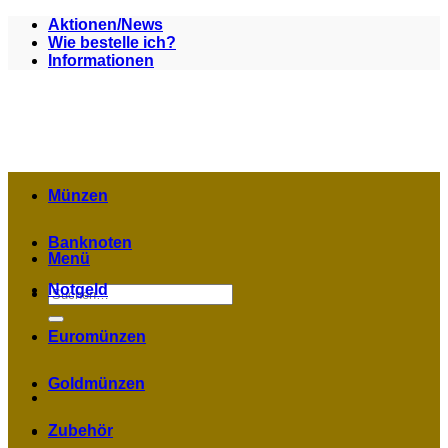
Zum
Aktionen/News
Inhalt
Wie bestelle ich?
springen
Informationen
Münzen
Banknoten
Menü
Notgeld
Suchen
nach:
Euromünzen
Goldmünzen
Zubehör