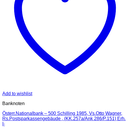
Add to wishlist
Banknoten
Österr.Nationalbank – 500 Schilling 1985, Vs.Otto Wagner,
Rs.Postsparkassengebäude , (KK.257a/Ank 286/P.151) Erh.
I-