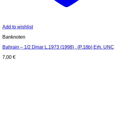
Add to wishlist
Banknoten
Bahrain – 1/2 Dinar L.1973 (1998) , (P.18b) Erh. UNC
7,00
€