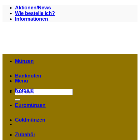
Zum
Aktionen/News
Inhalt
Wie bestelle ich?
springen
Informationen
Münzen
Banknoten
Menü
Notgeld
Suchen
nach:
Euromünzen
Goldmünzen
Zubehör