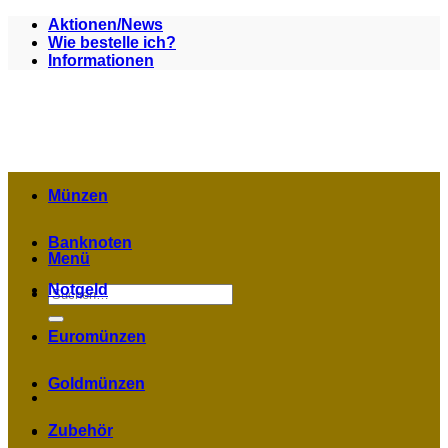
Zum
Aktionen/News
Inhalt
Wie bestelle ich?
springen
Informationen
Münzen
Banknoten
Menü
Notgeld
Suchen
nach:
Euromünzen
Goldmünzen
Zubehör