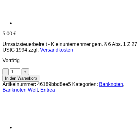
5,00
€
Umsatzsteuerbefreit - Kleinunternehmer gem. § 6 Abs. 1 Z 27
UStG 1994
zzgl.
Versandkosten
Vorrätig
Eritrea
-
In den Warenkorb
20
Artikelnummer:
46189bbd8ee5
Kategorien:
Banknoten
,
Nakfa
Banknoten Welt
,
Eritrea
24.5.1997,
(P.4)
Erh.
UNC
Menge