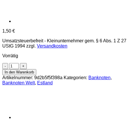
1,50
€
Umsatzsteuerbefreit - Kleinunternehmer gem. § 6 Abs. 1 Z 27
UStG 1994
zzgl.
Versandkosten
Vorrätig
Estland
-
In den Warenkorb
5
Artikelnummer:
9d2b5f5f398a
Kategorien:
Banknoten
,
Krooni
Banknoten Welt
,
Estland
1994
,
(P.76a)
Erh.
UNC
Menge