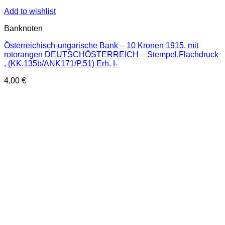
Add to wishlist
Banknoten
Österreichisch-ungarische Bank – 10 Kronen 1915, mit
rotorangen DEUTSCHÖSTERREICH – Stempel,Flachdruck
, (KK.135b/ANK171/P.51) Erh. I-
4,00
€