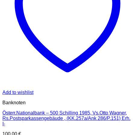
Add to wishlist
Banknoten
Österr.Nationalbank – 500 Schilling 1985, Vs.Otto Wagner,
Rs.Postsparkassengebäude , (KK.257a/Ank 286/P.151) Erh.
I-
100,00
€