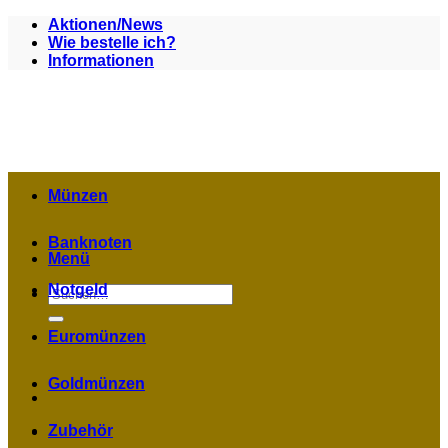
Zum
Aktionen/News
Inhalt
Wie bestelle ich?
springen
Informationen
Münzen
Banknoten
Menü
Notgeld
Suchen
nach:
Euromünzen
Goldmünzen
Zubehör