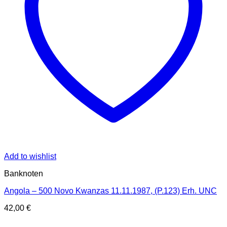
Add to wishlist
Banknoten
Angola – 500 Novo Kwanzas 11.11.1987, (P.123) Erh. UNC
42,00
€