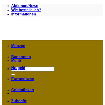
Zum
Aktionen/News
Inhalt
Wie bestelle ich?
springen
Informationen
Münzen
Banknoten
Menü
Notgeld
Suchen
nach:
Euromünzen
Goldmünzen
Zubehör