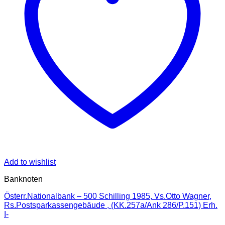
Add to wishlist
Banknoten
Österr.Nationalbank – 500 Schilling 1985, Vs.Otto Wagner,
Rs.Postsparkassengebäude , (KK.257a/Ank 286/P.151) Erh.
I-