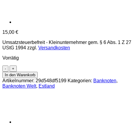
15,00
€
Umsatzsteuerbefreit - Kleinunternehmer gem. § 6 Abs. 1 Z 27
UStG 1994
zzgl.
Versandkosten
Vorrätig
Estland
-
In den Warenkorb
50
Artikelnummer:
29d548df5199
Kategorien:
Banknoten
,
Krooni
Banknoten Welt
,
Estland
1994
,
(P.78a)
Erh.
UNC
Menge