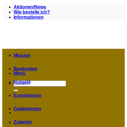
Zum
Aktionen/News
Inhalt
Wie bestelle ich?
springen
Informationen
Münzen
Banknoten
Menü
Notgeld
Suchen
nach:
Euromünzen
Goldmünzen
Zubehör