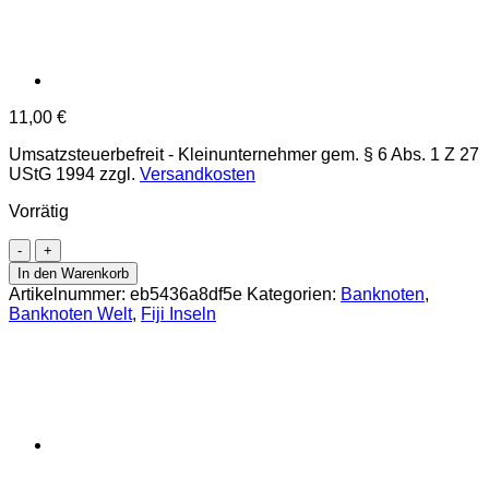
11,00
€
Umsatzsteuerbefreit - Kleinunternehmer gem. § 6 Abs. 1 Z 27
UStG 1994
zzgl.
Versandkosten
Vorrätig
Fiji
-
In den Warenkorb
10
Artikelnummer:
eb5436a8df5e
Kategorien:
Banknoten
,
Dollars
Banknoten Welt
,
Fiji Inseln
ND
(2013)
,
(P.116)
Erh.
UNC
Menge