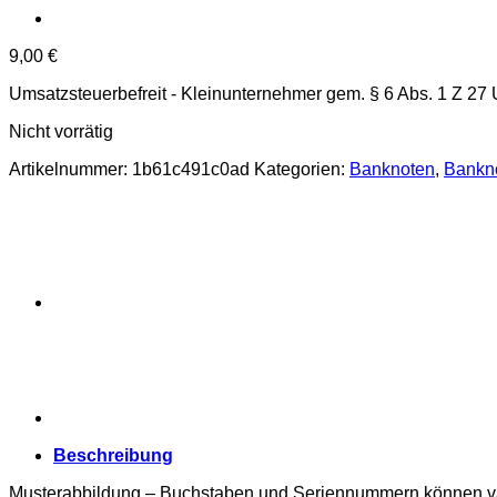
9,00
€
Umsatzsteuerbefreit - Kleinunternehmer gem. § 6 Abs. 1 Z 27
Nicht vorrätig
Artikelnummer:
1b61c491c0ad
Kategorien:
Banknoten
,
Bankn
Beschreibung
Musterabbildung – Buchstaben und Seriennummern können va