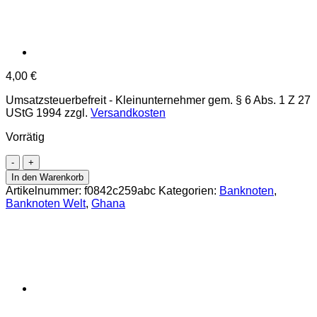
4,00
€
Umsatzsteuerbefreit - Kleinunternehmer gem. § 6 Abs. 1 Z 27
UStG 1994
zzgl.
Versandkosten
Vorrätig
Ghana
-
In den Warenkorb
2000
Artikelnummer:
f0842c259abc
Kategorien:
Banknoten
,
Cedis
Banknoten Welt
,
Ghana
2.9.2002,
(P.33g)
Erh.
UNC
Menge