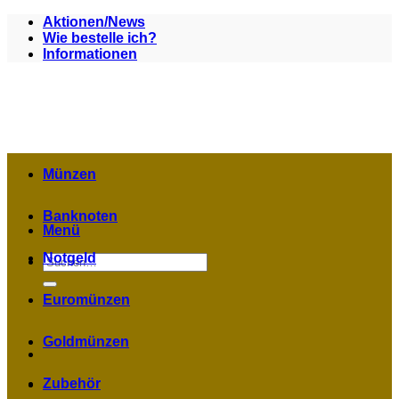
Zum
Aktionen/News
Inhalt
Wie bestelle ich?
springen
Informationen
Münzen
Banknoten
Menü
Notgeld
Suchen
nach:
Euromünzen
Goldmünzen
Zubehör