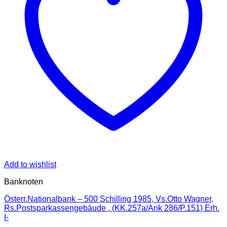
Add to wishlist
Banknoten
Österr.Nationalbank – 500 Schilling 1985, Vs.Otto Wagner,
Rs.Postsparkassengebäude , (KK.257a/Ank 286/P.151) Erh.
I-