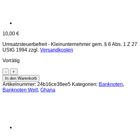
10,00
€
Umsatzsteuerbefreit - Kleinunternehmer gem. § 6 Abs. 1 Z 27
UStG 1994
zzgl.
Versandkosten
Vorrätig
Ghana
-
In den Warenkorb
5
Artikelnummer:
24b16ce38ee5
Kategorien:
Banknoten
,
Cedis
Banknoten Welt
,
Ghana
1.7.2007,
(P.38a)
Erh.
UNC
Menge