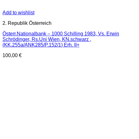
Add to wishlist
2. Republik Österreich
Österr.Nationalbank – 1000 Schilling 1983, Vs. Erwin
Schrödinger, Rs.Uni Wien, KN.schwarz ,
(KK.255a/ANK285/P.152/1) Erh. II+
100,00
€