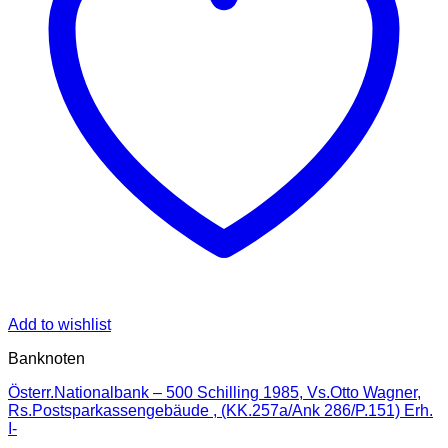
Add to wishlist
Banknoten
Österr.Nationalbank – 500 Schilling 1985, Vs.Otto Wagner,
Rs.Postsparkassengebäude , (KK.257a/Ank 286/P.151) Erh.
I-