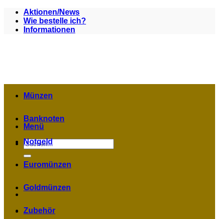
Zum
Aktionen/News
Inhalt
Wie bestelle ich?
springen
Informationen
Münzen
Banknoten
Menü
Notgeld
Suchen
nach:
Euromünzen
Goldmünzen
Zubehör