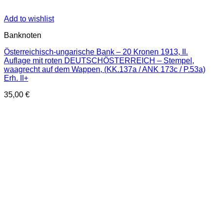
Add to wishlist
Banknoten
Österreichisch-ungarische Bank – 20 Kronen 1913, II.
Auflage mit roten DEUTSCHÖSTERREICH – Stempel,
waagrecht auf dem Wappen, (KK.137a / ANK 173c / P.53a)
Erh. II+
35,00
€