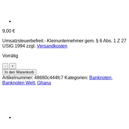
9,00
€
Umsatzsteuerbefreit - Kleinunternehmer gem. § 6 Abs. 1 Z 27
UStG 1994
zzgl.
Versandkosten
Vorrätig
Ghana
-
In den Warenkorb
5
Artikelnummer:
48680c444fc7
Kategorien:
Banknoten
,
Cedis
Banknoten Welt
,
Ghana
2.1.1977,
(P.15b)
Erh.
UNC
Menge