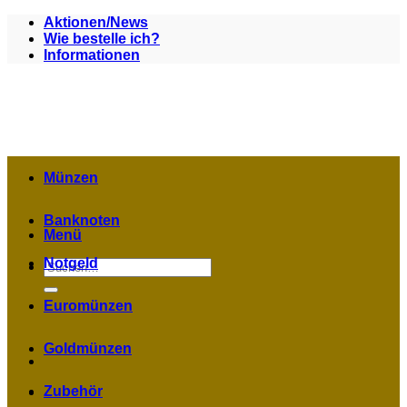
Zum
Aktionen/News
Inhalt
Wie bestelle ich?
springen
Informationen
Münzen
Banknoten
Menü
Notgeld
Suchen
nach:
Euromünzen
Goldmünzen
Zubehör