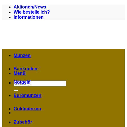
Zum
Aktionen/News
Inhalt
Wie bestelle ich?
springen
Informationen
Münzen
Banknoten
Menü
Notgeld
Suchen
nach:
Euromünzen
Goldmünzen
Zubehör