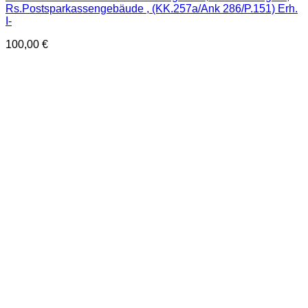
Rs.Postsparkassengebäude , (KK.257a/Ank 286/P.151) Erh.
I-
100,00
€