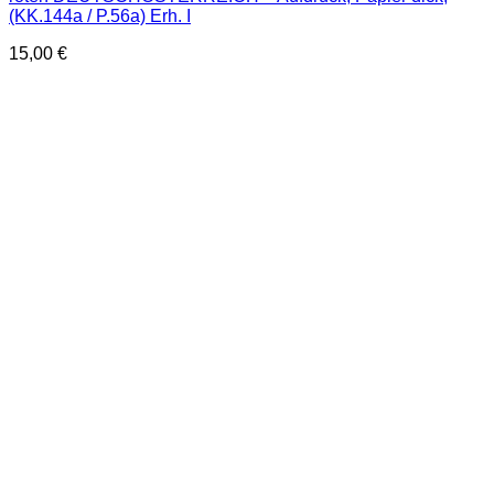
(KK.144a / P.56a) Erh. I
15,00
€